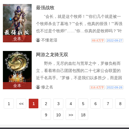
最强战牧
“会长，就是这个牧师！”“你们几个就是被一
个牧师杀去了墓地？”“会长，他真的很强！”“再强
也不过是个牧师!”……“你…你真的是牧师吗？”叶
枫向他劈出了最后一剑，..
全本
不懂老湿
69.6万字
2022-09-27
网游之龙骑无双
野外，无尽的血红与荒草之中，罗修负枪而
立，看着将自己团团包围的二十七家公会联盟的
近千名高手。“罗修，不是我们以多胜少，而是因
为你的实力，值得我们精锐全出！”罗..
全本
修之名
316.6万字
2022-09-26
1
<<
1
2
3
4
5
6
7
8
9
10
>>
18