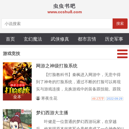
虫虫书吧
www.ccshu8.com
搜索
首页
玄幻魔法
武侠修真
都市言情
历史军事
游戏竞技
网游之神级打脸系统
【打脸教科书】秦枫进入网游中，无意中得
到了神奇的打脸系统，通过不断的打脸可以将现
实与游戏连接，兑换游戏中的装备跟技能。跟我
打架？不好意思我反手就是一个火球术。..
全本
寒夜生花
49.2万字
2022-09-29
梦幻西游大主播
叶健是一位普通的梦幻西游玩家，在穿越
后，他发现原本的将军令竟然变成了一个神奇的U