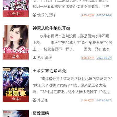
取了千万资产的土豪级玩家。不料人生才起步，
却因一场看似求财的绑架而惨遭歹徒撕票。可当
他再度睁开眼时，竟发现自己重生在《苍..
全本
快乐的蜜蜂
985.4万字
2022-09-28
神豪从吹牛纳税开始
吹牛有用吗？当然没用，那是因为吹牛不用
上税。 李天宇突然成为了“吹牛纳税系统”的宿
主，一切就变得不一样了。 因为，只有他吹
的牛，需要纳税…… 李天宇...
全本
八刃贤狼
608.3万字
2022-09-27
王者荣耀之诸葛亮
“我是猪哥亮？诸葛亮？鞠躬尽瘁的诸葛亮？”
“武则天？项羽？女娲？”“哦，原来是王者大陆
啊。”“我还是宅着吧，这个大陆太危险了！”这是
一个宅男：陈磊，在玩王者荣..
全本
炸茄条
166.8万字
2022-09-27
极致黑暗