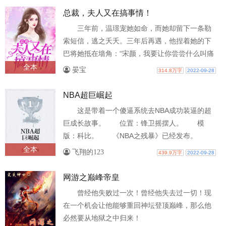
总裁，夫人又在搞事情！
三年前，温璟宠她如命，而她却留下一条勒
索短信，逃之夭夭。三年后再遇，他捏着她的下
巴将她抵在墙角：“宋颜，我要让你尝尝什么叫痛
苦！”他用一纸婚约给她的生活筑起铜..
全本
晏宝
314.8万字
2022-09-28
NBA超巨崛起
这是带着一个傻逼系统去NBA成功装逼的超
巨成长故事。 位置：锋卫摇摆人。 模
版：科比。 《NBA之残暴》已经发布。
全本
飞翔的123
439.9万字
2022-09-28
网游之巅峰帝皇
曾经他失败过一次！曾经他失去过一切！现
在一个机会让他能够重回神坛登顶巅峰，那么他
必然要从地狱之中归来！