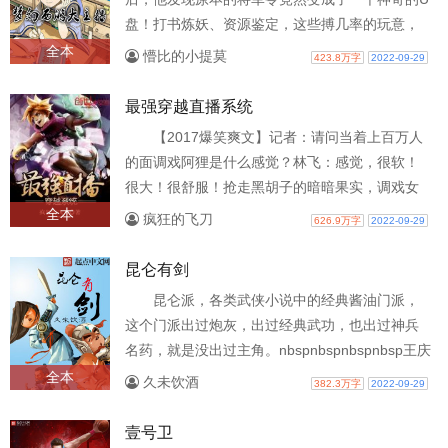
盘！打书炼妖、资源鉴定，这些搏几率的玩意，
担架还是逆袭统统由他说了算！晚秋...
全本
懵比的小提莫
423.8万字
2022-09-29
最强穿越直播系统
【2017爆笑爽文】记者：请问当着上百万人
的面调戏阿狸是什么感觉？林飞：感觉，很软！
很大！很舒服！抢走黑胡子的暗暗果实，调戏女
帝；成为金木研的师父，教他盲僧的天音..
全本
疯狂的飞刀
626.9万字
2022-09-29
昆仑有剑
昆仑派，各类武侠小说中的经典酱油门派，
这个门派出过炮灰，出过经典武功，也出过神兵
名药，就是没出过主角。nbspnbspnbspnbsp王庆
上了昆仑山才发现...
全本
久未饮酒
382.3万字
2022-09-29
壹号卫