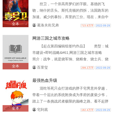
控卫，一个崇高而梦幻的字眼。基德的飞
吻，纳什的舌头。斯托克顿的挡拆，法国跑车的
加速。威少的暴扣，库里的三分。现在，来自中
国的亦阳，即将在这群人当中，创造一...
全本
葛洛夫街兄弟
715.9万字
2022-09-29
网游三国之城市攻略
【起点第四编辑组签约作品】 类型：城
市建设+即时战略&#61;网游三国之城市攻略
简介：战争，就是烧军饷、烧粮食、烧士兵、烧
物资，没有一个强悍的后方基...
全本
百里玺
299.2万字
2022-09-29
最强热血升级
混吃等死只会打游戏的胖子宅男意外穿越，
带着一个逗比的系统附身成为李府的废柴少爷，
踏上了一条挑战武者极限的巅峰之路。看不起胖
爷的人，统统要死！
全本
宅到底
182.4万字
2022-09-29