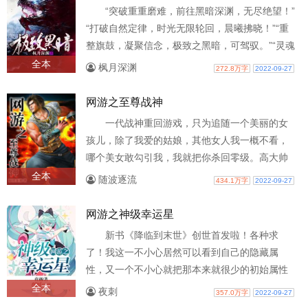
“突破重重磨难，前往黑暗深渊，无尽绝望！”
“打破自然定律，时光无限轮回，晨曦拂晓！”“重
整旗鼓，凝聚信念，极致之黑暗，可驾驭。”“灵魂
交织，神圣祈愿，无垠之炼..
全本
枫月深渊
272.8万字
2022-09-27
网游之至尊战神
一代战神重回游戏，只为追随一个美丽的女
孩儿，除了我爱的姑娘，其他女人我一概不看，
哪个美女敢勾引我，我就把你杀回零级。高大帅
气，威风凛凛，不解风情，且看我们的主..
全本
随波逐流
434.1万字
2022-09-27
网游之神级幸运星
新书《降临到末世》创世首发啦！各种求
了！我这一不小心居然可以看到自己的隐藏属
性，又一个不小心就把那本来就很少的初始属性
给全加到隐藏的幸运点上了。这样我应该走路..
全本
夜刺
357.0万字
2022-09-27