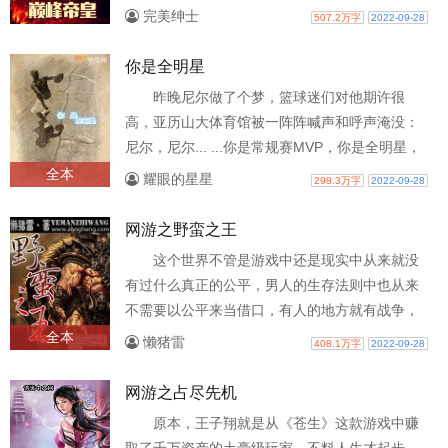
完美绅士
507.2万字
2022-09-28
你是全明星
昨晚尼尔做了个梦，篮球迷们对他期许很
高，亚历山大体育馆被一阵阵喊声和呼声淹没：
尼尔，尼尔... ...你是常规赛MVP，你是全明星，
你是总决赛MVP。一觉醒来后，三岁的尼尔..
全本
耀眼的星星
298.3万字
2022-09-28
网游之野蛮之王
这个世界不管是游戏中还是现实中从来就没
有过什么真正的公平，男人的生存法则中也从来
不需要以公平来当借口，有人的地方就有战争，
战争中拳头才是说话的本钱！
全本
懒猪雷
408.1万字
2022-09-28
网游之占尽先机
原本，王子翔就是从《苍生》这款游戏中赚