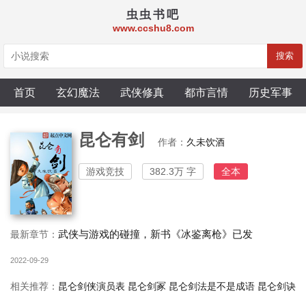
虫虫书吧
www.ccshu8.com
搜索
首页
玄幻魔法
武侠修真
都市言情
历史军事
昆仑有剑
作者：
久未饮酒
游戏竞技
382.3万 字
全本
武侠与游戏的碰撞，新书《冰鉴离枪》已发
最新章节：
2022-09-29
相关推荐：
昆仑剑侠演员表
昆仑剑冢
昆仑剑法是不是成语
昆仑剑诀