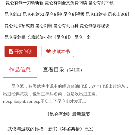
昆仑有剑一刀斩斩斩
昆仑有剑全文免费阅读
昆仑有剑下载
昆仑剑出
昆仑有剑txt
昆仑剑神
昆仑剑视频
昆仑山剑法
昆仑山论剑
昆仑剑法招式图
昆仑剑谱
昆仑有剑百科
昆仑剑修炼秘诀
昆仑界剑祖
长篇武侠小说《昆仑剑》
昆仑一剑
开始阅读
收藏本书
作品信息
查看目录
（641章）
昆仑派，各类武侠小说中的经典酱油门派，这个门派出过炮灰，
出过经典武功，也出过神兵名药，就是没出过主角。
nbspnbspnbspnbsp王庆上了昆仑山才发现...
《昆仑有剑》最新章节
武侠与游戏的碰撞，新书《冰鉴离枪》已发