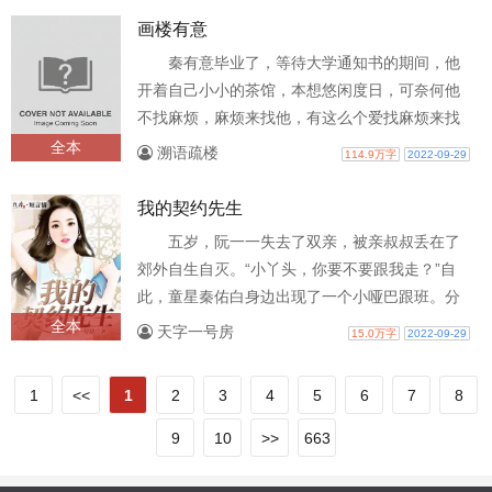
画楼有意
秦有意毕业了，等待大学通知书的期间，他
开着自己小小的茶馆，本想悠闲度日，可奈何他
不找麻烦，麻烦来找他，有这么个爱找麻烦来找
他的朋友，秦有意也是无奈。第一件事：..
全本
溯语疏楼
114.9万字
2022-09-29
我的契约先生
五岁，阮一一失去了双亲，被亲叔叔丢在了
郊外自生自灭。“小丫头，你要不要跟我走？”自
此，童星秦佑白身边出现了一个小哑巴跟班。分
别在即，秦佑白将一纸契约推到她的面..
全本
天字一号房
15.0万字
2022-09-29
1
<<
1
2
3
4
5
6
7
8
9
10
>>
663