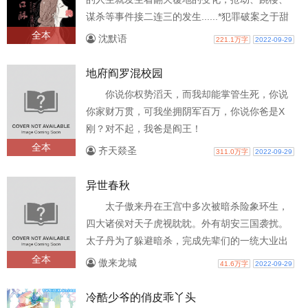
谋杀等事件接二连三的发生......*犯罪破案之于甜
蜜，如三成熟牛排之于罂粟壳。
全本
沈默语
221.1万字
2022-09-29
地府阎罗混校园
你说你权势滔天，而我却能掌管生死，你说
你家财万贯，可我坐拥阴军百万，你说你爸是X
刚？对不起，我爸是阎王！
全本
齐天燚圣
311.0万字
2022-09-29
异世春秋
太子傲来丹在王宫中多次被暗杀险象环生，
四大诸侯对天子虎视眈眈。外有胡安三国袭扰。
太子丹为了躲避暗杀，完成先辈们的一统大业出
征北伐之路。然而事情并没有想象的那样..
全本
傲来龙城
41.6万字
2022-09-29
冷酷少爷的俏皮乖丫头