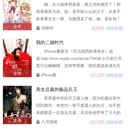
她，从小就体弱多病，被父亲给抛弃了！和
母亲相依为命。他，是学校公认的王子，从来不
多来看女生一眼。当她遇见了他，她，喜欢他！
当他们终于相爱了！姐妹的背叛，一场车..
全本
沫婷玥
49.6万字
2022-09-29
我的二婚时代
iPhone酱新文《无法阻挡的薄先生》链
接:http://mm.motie.com/book/79496小天使们书
荒可以瞅瞅哦，支持苹果酱，绝对霸道的薄先生
～我的丈夫背叛我之后，我和另一个陌生的男..
全本
iPhone酱
157.1万字
2022-09-29
美女总裁的极品兵王
军界最年轻的天王级人物，因为犯规从军中
回到都市。本想过一辈子普通人的生活，却不想
未婚妻是一位美女总裁，并且给他带来了天大的
麻烦，他不得不再度出手，重新走上铁血..
全本
八月情绪
415.1万字
2022-09-29