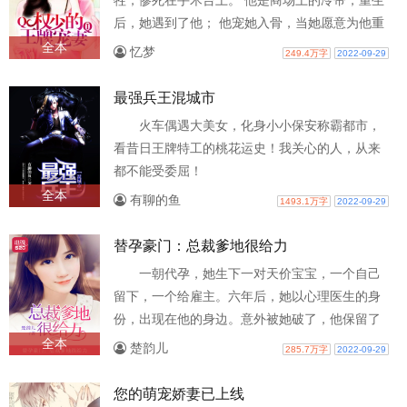
牲，惨死在手术台上。 他是商场上的冷帝，重生
后，她遇到了他； 他宠她入骨，当她愿意为他重
新打开心扉时，换来的不过一场空；期盼..
全本
忆梦
249.4万字
2022-09-29
最强兵王混城市
火车偶遇大美女，化身小小保安称霸都市，
看昔日王牌特工的桃花运史！我关心的人，从来
都不能受委屈！
全本
有聊的鱼
1493.1万字
2022-09-29
替孕豪门：总裁爹地很给力
一朝代孕，她生下一对天价宝宝，一个自己
留下，一个给雇主。六年后，她以心理医生的身
份，出现在他的身边。意外被她破了，他保留了
三十年的身体，这一破不得了了，男人不..
全本
楚韵儿
285.7万字
2022-09-29
您的萌宠娇妻已上线