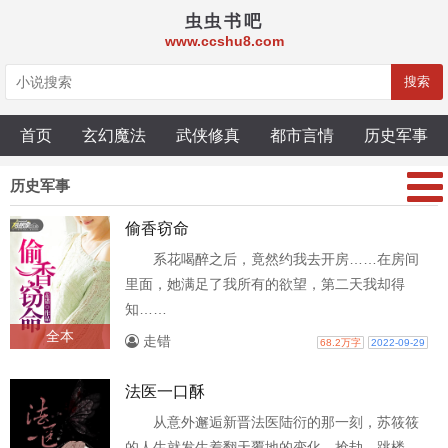
虫虫书吧
www.ccshu8.com
搜索
首页
玄幻魔法
武侠修真
都市言情
历史军事
历史军事
偷香窃命
系花喝醉之后，竟然约我去开房……在房间
里面，她满足了我所有的欲望，第二天我却得
知……
全本
走错
68.2万字
2022-09-29
法医一口酥
从意外邂逅新晋法医陆衍的那一刻，苏筱筱
的人生就发生着翻天覆地的变化，抢劫、跳楼、