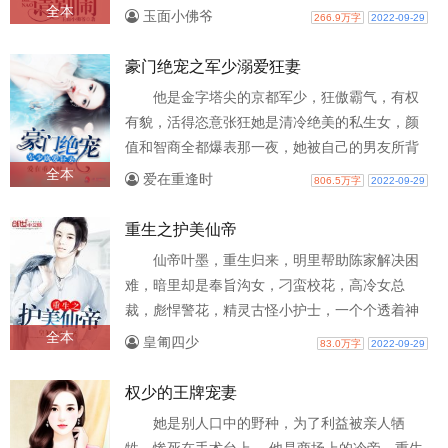
突然有一天，明码标价的合作翻身一变成..
全本
玉面小佛爷
266.9万字
2022-09-29
豪门绝宠之军少溺爱狂妻
他是金字塔尖的京都军少，狂傲霸气，有权
有貌，活得恣意张狂她是清冷绝美的私生女，颜
值和智商全都爆表那一夜，她被自己的男友所背
叛。那一夜，她又被因中药的他给强势霸..
全本
爱在重逢时
806.5万字
2022-09-29
重生之护美仙帝
仙帝叶墨，重生归来，明里帮助陈家解决困
难，暗里却是奉旨沟女，刁蛮校花，高冷女总
裁，彪悍警花，精灵古怪小护士，一个个透着神
秘，接踵而来！叶墨：“前世仙帝身崩溃，..
全本
皇匍四少
83.0万字
2022-09-29
权少的王牌宠妻
她是别人口中的野种，为了利益被亲人牺