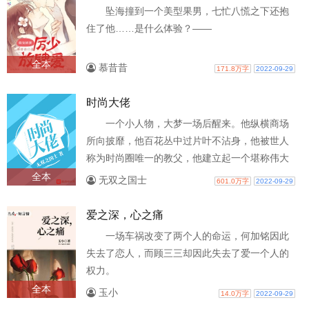
坠海撞到一个美型果男，七忙八慌之下还抱
住了他……是什么体验？——
全本
慕昔昔
171.8万字
2022-09-29
时尚大佬
一个小人物，大梦一场后醒来。他纵横商场
所向披靡，他百花丛中过片叶不沾身，他被世人
称为时尚圈唯一的教父，他建立起一个堪称伟大
的时尚帝国……
全本
无双之国士
601.0万字
2022-09-29
爱之深，心之痛
一场车祸改变了两个人的命运，何加铭因此
失去了恋人，而顾三三却因此失去了爱一个人的
权力。
全本
玉小
14.0万字
2022-09-29