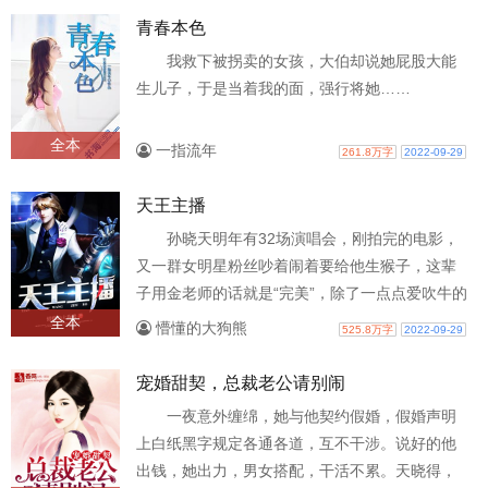
青春本色
我救下被拐卖的女孩，大伯却说她屁股大能
生儿子，于是当着我的面，强行将她……
全本
一指流年
261.8万字
2022-09-29
天王主播
孙晓天明年有32场演唱会，刚拍完的电影，
又一群女明星粉丝吵着闹着要给他生猴子，这辈
子用金老师的话就是“完美”，除了一点点爱吹牛的
习惯以及“啪”啊，梦醒了
全本
懵懂的大狗熊
525.8万字
2022-09-29
宠婚甜契，总裁老公请别闹
一夜意外缠绵，她与他契约假婚，假婚声明
上白纸黑字规定各通各道，互不干涉。说好的他
出钱，她出力，男女搭配，干活不累。天晓得，