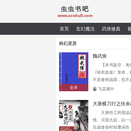
虫虫书吧
www.ccshu8.com
首页
玄幻魔法
武侠修真
科幻灵异
魏武侯
【本书架空，考
《锦衣血途》发布，
不是春秋战国，也不
相识的齐楚秦魏，截
全本
飞花逐叶
雄！来自现代的灵魂，
大唐横刀行之扶余
大唐特工跨国追
情、灭国大战，以一
完成使命时却遭诬告