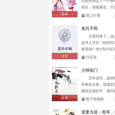
却意外绑定了一个神
积分，便能重生。于
各个空间，不断攻略
全本
陌上行者
骚竹马、木讷侍卫、霸
老兵不死
王亮回来了，这次
益寻人节目《找到你
家英雄》001号介绍
事战争片《战将》导
全本
玗石页
五岁了，参加过...
少帅临门
五年戎马，战神
年救命之恩，情愿忍
她牵起我的手，便许
全本
陈宁宋娉婷
宠妻当道：相爷，