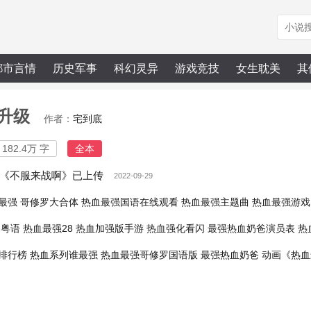
都市言情
历史军事
科幻灵异
游戏竞技
女生耽美
其
升级
作者：
宅到底
182.4万 字
全本
《不服来战啊》已上传
2022-09-29
最强 哥修罗大合体
热血最强国语在线观看
热血最强主题曲
热血最强游戏
罗粤语
热血最强28
热血加强版手游
热血强化看闪
最强热血奶爸演员表
热
排行榜
热血系列谁最强
热血最强哥修罗国语版
最强热血奶爸
动画《热血