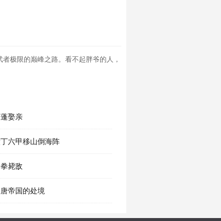
武者极限的巅峰之路。看不起胖爷的人，
天蓬娶亲
 六丁六甲移山倒海阵
一拳毙敌
 大唐帝国的处境