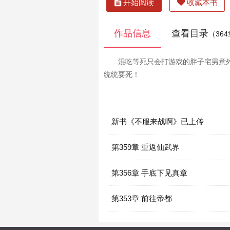
开始阅读
收藏本书
作品信息
查看目录
（36
混吃等死只会打游戏的胖子宅男意
统统要死！
新书《不服来战啊》已上传
第359章 重返仙武界
第356章 手底下见真章
第353章 前往帝都