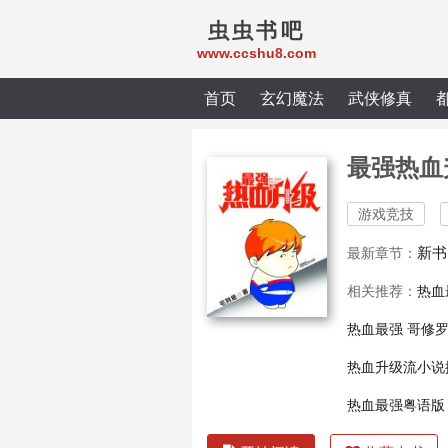
虫虫书吧
www.ccshu8.com
首页
玄幻魔法
武侠修真
最强热血
游戏竞技
新书
最新章节：
相关推荐：
热血
热血最强 哥修
热血升级流小说
热血最强粤语版