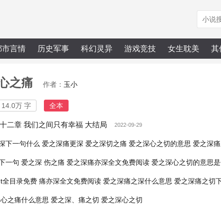
都市言情
历史军事
科幻灵异
游戏竞技
女生耽美
其
心之痛
作者：
玉小
14.0万 字
全本
十二章 我们之间只有幸福 大结局
2022-09-29
深下一句什么
爱之深痛更深
爱之深切之痛
爱之深心之切的意思
爱之深痛
下一句
爱之深 伤之痛
爱之深痛亦深全文免费阅读
爱之深心之切的意思是
t全目录免费
痛亦深全文免费阅读
爱之深痛之深什么意思
爱之深痛之切
心之痛什么意思
爱之深、痛之切
爱之深心之切