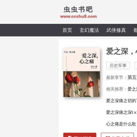
虫虫书吧
www.ccshu8.com
首页
玄幻魔法
武侠修真
爱之深，
历史军事
第五
最新章节：
相关推荐：
爱之
爱之深痛之切的
爱之深痛之深tⅹ
心之痛是什么歌