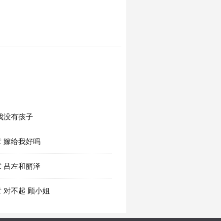
我没有孩子
 嫁给我好吗
 吕左和丽泽
 对不起 顾小姐