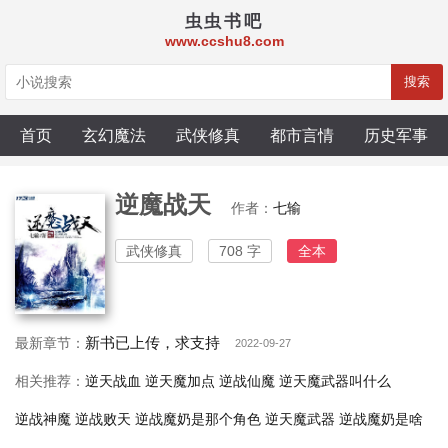
虫虫书吧
www.ccshu8.com
搜索
首页
玄幻魔法
武侠修真
都市言情
历史军事
逆魔战天
作者：
七输
武侠修真
708 字
全本
新书已上传，求支持
最新章节：
2022-09-27
相关推荐：
逆天战血
逆天魔加点
逆战仙魔
逆天魔武器叫什么
逆战神魔
逆战败天
逆战魔奶是那个角色
逆天魔武器
逆战魔奶是啥