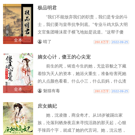
极品明君
“我们不能放弃我们的职责，我们是专业的斗
士，我们要与皇帝抗争到底。”专业斗鸡大队大明
文官集团唾沫星子横飞地如是说道。“这帮子傻
冒，老子两根手指头玩死他们，他们..
全本
晴了
260.8万字
2022-09-25
嫡女心计，傻王的心尖宠
前生的死，铸造今生的她，无盐容貌之下藏
着惊为天人的资本，她浴火重生，准备给害死她
的人点颜色看看。什么小三，什么后妈，什么渣
男，统统闪一边去，诶？你是谁家的傻子..
全本
魅猫有毒
280.0万字
2022-09-25
庶女嫡妃
她，沈凌微，商业奇才。从18岁被踢出家
族，沦落到栖身夜店来寻找活路的那天起，心狠
手辣四个字，就成了她的代言词。她，沈云悠，