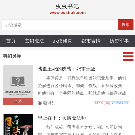
虫虫书吧
www.ccshu8.com
搜索
首页
玄幻魔法
武侠修真
都市言情
历史军事
科幻灵异
嗜血王妃的诱惑：妃本无敌
雇佣兵是一群靠战争吃饭的职业杀手。他们
受雇进行各种暗杀、绑架、作战，甚至搞政变。
但他们有一个共同的特点，那就是他们都喜欢战
争，战争是他们生命的一切。叶倾城倒霉..
全本
糖可甜
147.6万字
2022-09-25
皇上在下：大清魔法师
戴佳成茹，司库卓奇之女，初进宫即封为
嫔，堪与惠宜荣三人比肩，她的起点比之许多后