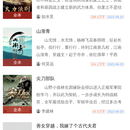
径不再是正义，在这弱肉强食的废土之上，异能
者和基因战士建立新的武力体系。但废土不是结
束，第三次灾变到来之际，谁能拯救...
全本
如水意
299.4万字
2022-09-25
山渐青
山无情，水无情，杨柳飞花春雨晴，征衫长
短亭。拟行行，重行行，吟到江南第几程，江南
山渐青。穿越文！起于市井，依红偎翠！平西
夏，战辽国！穿越北宋庆历二年的许清，将..
全本
何昊远
324.2万字
2022-09-25
尖刀部队
山野小孩林生因缘际会得以进入正规军事院
校学习，并以此为契机，一步步成长为特战精
英，全军最优狙击手。军校毕业后，经过多次考
验，他又进入最神秘的猎豹突击队。在猎豹..
全本
李建林
50.5万字
2022-09-25
善女穿越，我嫁了个古代夫君