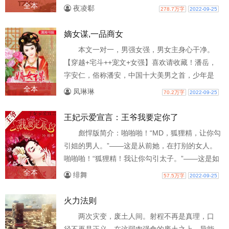
一无是处的痴傻庶女。先是在光天化...
全本
夜凌郗
278.7万字
2022-09-25
嫡女谋,一品商女
本文一对一，男强女强，男女主身心干净。
【穿越+宅斗++宠文+女强】喜欢请收藏！潘岳，
字安仁，俗称潘安，中国十大美男之首，少年是
就显露文学天赋，被乡里称为神童…这样..
全本
凤琳琳
70.2万字
2022-09-25
王妃示爱宣言：王爷我要定你了
彪悍版简介：啪啪啪！“MD，狐狸精，让你勾
引姐的男人。”——这是从前她，在打别的女人。
啪啪啪！“狐狸精！我让你勾引太子。”——这是如
今的她，在被别的女人打。 穿..
全本
绯舞
57.5万字
2022-09-25
火力法则
两次灾变，废土人间。射程不再是真理，口