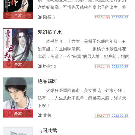
宫嫔妃都高，可惜先天残疾的皇七子的出生，将
她打落尘埃。是命中注定？还是小人作祟？..
全本
陌筱白
274.0万字
2022-09-25
梦幻橘子水
本书简介：十六岁，是橘子水般的年龄，有
酸有甜，而且回味清爽。 象橘子水般性格花
非语，闯进了一个“寂寞”的男人堆，她爽朗，她的
活泼，她的善解人意征服了所有的“..
全本
bwkpjq
110.1万字
2022-09-25
绝品霸医
火爆狂医重回都市，美女警花，邻家小妹，
还有……人生从此不孤单，醉卧美人膝，醒掌天
下权！
全本
龙象
430.8万字
2022-09-25
与国共武