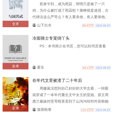
初来乍到，成为死囚，明明只是偷了一只
鸡，为什么被打成了死囚犯？唐峥很是迷惑，古
代律法这么严苛么？有人要杀他，有人要保他。
大世纷争，铁蹄肆虐，盛世民安乐，乱世人..
全本
山下出水
86.6万字
2022-09-25
冷面骑士专宠俏丫头
PS：本书简介在书页，您可以到书页查看
全本
雾生
49.1万字
2022-09-25
在年代文里被渣了二十年后
周徽嵐没想到自己好好的大学念着，一转眼
就穿成了一本年代重生文中女主的堂姐。原主周
惠兰被妹控堂哥暗算卖到了山沟沟却对外宣称她
与人私奔，堂妹成功上位，军人老公变成..
全本
落雨秋寒
115.4万字
2022-09-25