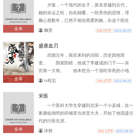
夕落，一个现代的女子，莫名穿越到古代，
她的命运之轮，自此颠覆。一段受伤的恋情，埋
藏心底数年，已然不相信再爱的她，在这个陌生
的国度里，逐渐淡薄。一场突如其来的变..
全本
幽意
108.6万字
2022-09-25
盛唐血刃
武德元年，陈应来到的泾阳，历史因他而
变。 阴差阳错，他成了李建成的门下——东
宫第一大将。 他本想当一个混吃等死的小地
主，然而时势却逼着他一步一步登上风...
全本
tx程志
769.4万字
2022-09-25
宋医
一个医科大学生穿越到北宋一个小县城，在一
家濒临倒闭的药铺里当坐堂大夫，开始了他混迹古
代的行医生涯。
——————————————————————
全本
沐轶
552.1万字
2022-09-25
沐轶已完本的YY小..