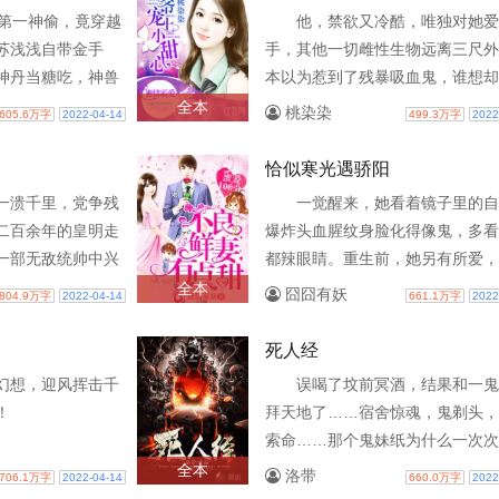
的第一神偷，竟穿越
他，禁欲又冷酷，唯独对她爱
苏浅浅自带金手
手，其他一切雌性生物远离三尺外
神丹当糖吃，神兽
本以为惹到了残暴吸血鬼，谁想却
吸星大法，遇到宝
握世界经济命脉的大boss！她：“
全本
桃染染
605.6万字
2022-04-14
499.3万字
2022
胡搅蛮缠..
能把衣服穿上？”他却霸道..
恰似寒光遇骄阳
一溃千里，党争残
一觉醒来，她看着镜子里的自
二百余年的皇明走
爆炸头血腥纹身脸化得像鬼，多看
一部无敌统帅中兴
都辣眼睛。重生前，她另有所爱，
逃离，对他恨之入骨。上一世脑子
全本
囧囧有妖
804.9万字
2022-04-14
661.1万字
2022
夹了放着绝色老公不要，被渣..
死人经
幻想，迎风挥击千
误喝了坟前冥酒，结果和一鬼
！
拜天地了……宿舍惊魂，鬼剃头，
索命……那个鬼妹纸为什么一次次
他，难道……
全本
洛带
706.1万字
2022-04-14
660.0万字
2022