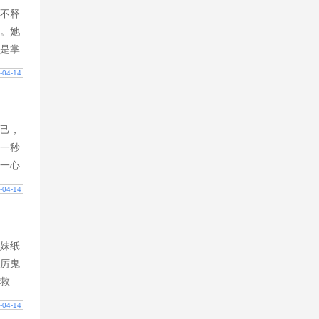
不释
。她
是掌
你能不
-04-14
己，
一秒
一心
被门
-04-14
妹纸
厉鬼
救
-04-14