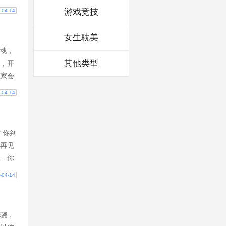
，乔
游戏竞技
-04-14
女生耽美
魂，
其他类型
，开
家会
病鬼
-04-14
“你到
再见
…你
她的头
-04-14
骁，