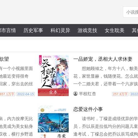
都市言情
历史军事
科幻灵异
游戏竞技
女生耽美
其
欲望
一品娇宠，丞相大人求休妻
有一个小视频里面
想她顾倾之，年方十八，貌美
她最近变得很奇
花，家世显赫，钱随便花。怎么就
回家，穿出去的丝
一个二婚夫君，还带着一个六岁孩
这不是眼神有问题吧？一朝醒悟，
全本
半枝红杏
657.1万字
2022-04-15
257.8万字
2022
难当，还请夫君赐她一封休书，..
恋爱这件小事
病，内力按摩无比
读书时，丁檬是成绩优异的学
地竟成为美女贴身
员，乔以辰是拉低均分的问题儿童
双收，横行乡野逍
逢考试，丁檬总会把乔以辰骂成狗