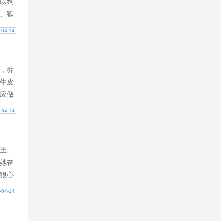
以狗
、狐
狗粮
-04-14
，乔
牛皮
应做
答应
-04-14
王
她奋
狠心
前他
-04-14