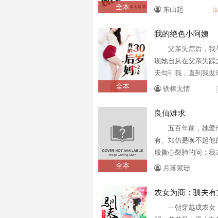
遥花都，演绎不朽传
全本
东山起
1
我的绝色小阿姨
父亲失踪后，我
现她自从在父亲失踪
天勾引我，直到我发
加密的文件，从此，
全本
铁棒无情
下一个又一个惊天的
良仙难求
五百年前，她爱
有。却仍是唤不起他
般撕心裂肺的问：我
欢我一下会死啊？后
全本
月落紫珊
会死，而且是在她眼前
农女为商：驯夫有
一朝穿越成农女