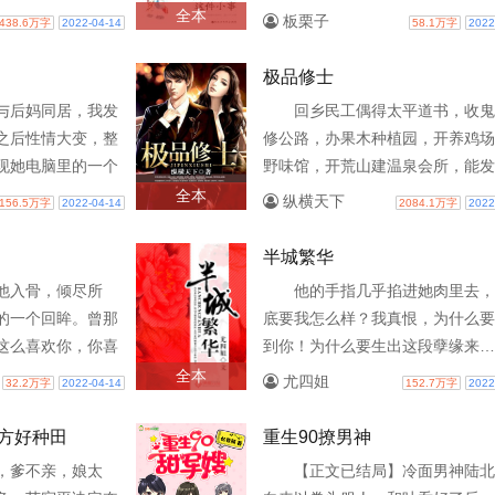
奇……
婚后，丁檬是刚入行的新人小歌手
全本
板栗子
438.6万字
2022-04-14
58.1万字
2022
以辰是金招牌的音乐制作人，..
极品修士
与后妈同居，我发
回乡民工偶得太平道书，收鬼
之后性情大变，整
修公路，办果木种植园，开养鸡场
现她电脑里的一个
野味馆，开荒山建温泉会所，能发
揭开她美丽的面具
致富，带领乡亲们走上富贵路。食
全本
纵横天下
156.5万字
2022-04-14
2084.1万字
2022
秘密！
吞噬病气，招财鬼财源广进，..
半城繁华
他入骨，倾尽所
他的手指几乎掐进她肉里去，
的一个回眸。曾那
底要我怎么样？我真恨，为什么要
这么喜欢你，你喜
到你！为什么要生出这段孽缘来…
来才知道，他真的
放过我吧，我已经精疲力尽了。”
全本
尤四姐
32.2万字
2022-04-14
152.7万字
2022
。但她却..
发簌簌往下滴水，脸色苍..
方好种田
重生90撩男神
，爹不亲，娘太
【正文已结局】冷面男神陆北