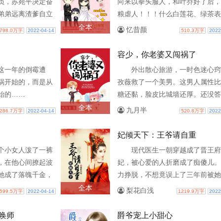
负，苏宛平决定奋
向来以拳头服人，和叶乔好了后，
弟弟远离渣爹自立
粮虐人！！！什么白莲花、绿茶表
子，培养天才弟弟
狸精，男二、男三、男四…通通被
全本
忆昔颜
798.0万字
2022-04-14
510.3万字
2022
谁知被高..
砸死！重生回到20年前，面对..
容少，你老婆又闯祸了
这一年的倒霉遭
外出散心旅游，一时色迷心窍
祸开始的，而是从
孜薇救了一个美男。这男人属性比
始的……
糖还黏，脸皮比城墙还厚。还没答
他女朋友，就让她做他的女人。刚
全本
九月半
286.7万字
2022-04-14
520.8万字
2022
做他女朋友，他就要扯证结婚..
妃倾天下：王爷请自重
个小女人泼了一裤
现代医生一朝穿越成了晋王府
，在他心间撩起波
妃，被心爱的人折磨成了痴傻儿。
她成了落魄千金，
力挣脱，不想竟误上了三年前被她
要我出手帮忙，就求
抛弃、背叛的三皇子的王塌。三年
全本
梨花白浅
599.5万字
2022-04-14
1219.9万字
2022
入厕..
为她而参军打战，身负重伤，容..
唤师
爵爷宠上小甜心