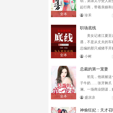
弱，弟弟又小受人欺
起行商，带着亲娘和
门户。斗极品、赚银
全本
珍禾
走科举，生活实在美。
职场底线
美女记者江夏至
遇，不是从丈夫的车
总编的那只咸猪手开
全本
小树
总裁的第一宠妻
初见，他就被这
子牛奶……张牙舞爪
澜。一场商业阴谋，
与他狭路相逢！“想
全本
盛凉凉
我咯……”他将她拖拽
神偷狂妃：天才召