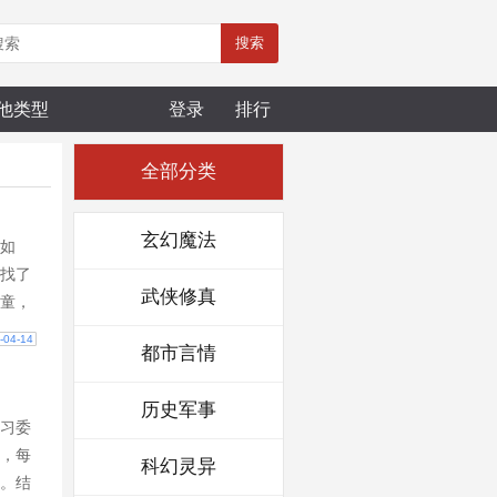
搜索
他类型
登录
排行
全部分类
玄幻魔法
如
找了
武侠修真
童，
后娘
-04-14
都市言情
历史军事
习委
，每
科幻灵异
。结