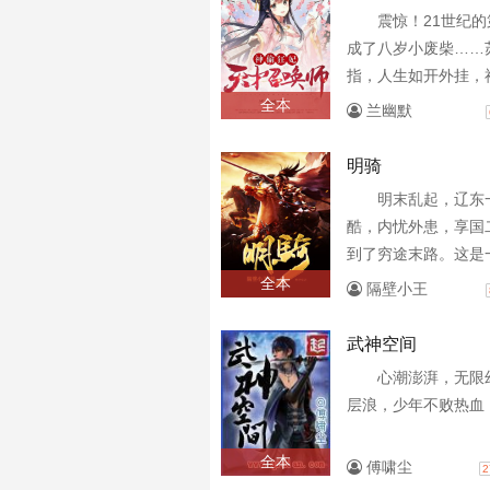
震惊！21世纪
成了八岁小废柴……
指，人生如开外挂，
当坐骑，看谁不爽就
全本
兰幽默
物强行占为己有，遇到
明骑
明末乱起，辽东
酷，内忧外患，享国
到了穷途末路。这是
皇明的征战史。
全本
隔壁小王
武神空间
心潮澎湃，无限
层浪，少年不败热血
全本
傅啸尘
2