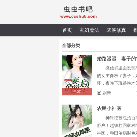
虫虫书吧
www.ccshu8.com
首页
玄幻魔法
武侠修真
全部分类
婚路漫漫：妻子的
微信群里面发现
的女主像极了妻子，
怪，夜晚下班很晚才
袜没有穿回家……
全本
刷新
农民小神医
神针绝技包治百
舒爽！赵铁柱回家种
神医，种田治病财色