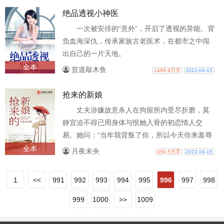
绝品透视小神医
一次被安排的“意外”，开启了透视的异能。背
负血海深仇，传承家族古老医术，在都市之中闯
出自己的一片天地。
全本
贫道敲木鱼
1499.9万字
2022-04-15
抢来的新娘
丈夫涉嫌故意杀人在拘留所内受尽折磨，莫
静宜迫不得已用身体与恨她入骨的初恋情人交
易。她问：“当年我背叛了你，所以今天你来羞辱
我？”“错，我是来感谢你！”他在浴室..
全本
月夜未央
459.5万字
2022-04-15
1
<<
991
992
993
994
995
996
997
998
999
1000
>>
1009