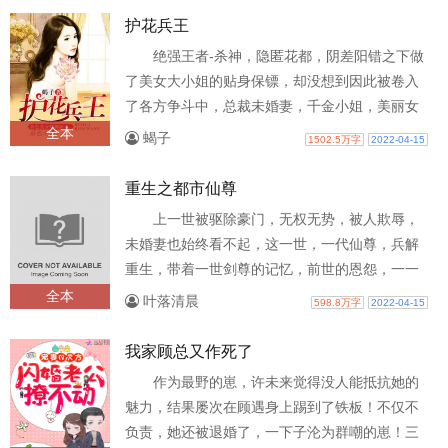
护花兵王
绝强王者-杀神，隐匿花都，阴差阳错之下做
了美女大小姐的贴身保镖，却没想到因此被卷入
了各方争斗中，总裁未婚妻，千金小姐，美丽女
警姐妹花，傲娇黑道公主，极品女杀手，..
全本
蝎子
1502.5万字
2022-04-15
重生之都市仙尊
上一世被驱除豪门，无权无势，被人欺辱，
未婚妻也始终看不起，这一世，一代仙尊，兵解
重生，带着一世剑尊的记忆，前世的恩怨，一一
清算，父母的离奇失踪的原因，也被一一..
全本
叶落清晨
598.8万字
2022-04-15
我家顾总又作死了
作为最野的崽，许未来觉得没人能抵抗她的
魅力，结果屡次在顾遇身上踢到了铁板！不仅不
负责，她还被退婚了，一下子沦为群嘲的崽！三