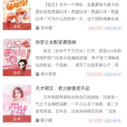
【宠文】作为一个黑粉，安夏夏每天最大的
爱好就是黑盛以泽！黑盛以泽！黑盛以泽！黑盛
以泽！可为什么突然有一天，这个国民偶像会成
为她的同桌？还大摇大摆住进了她的家…..
全本
安向暖
293.9万字
2022-04-15
快穿之女配逆袭指南
新文《念你千千万万次》已开。甜宠1v1在剧
情维护部门任务10连败的苏梨，终于有了调换岗
位的机会。于是她……虐完了出轨富家公子，装
逼王爷，直男癌总裁，自私太子，苏梨表..
全本
青行萤草
1007.6万字
2022-04-15
天才萌宝：君少娇妻惹不起
五年前因男朋友出轨自己的姐姐，沈洛洛一
气之下去酒吧买醉，一不小心丢了初夜。第二天
落荒而逃。五年后，沈洛洛协萌宝归来。“沈洛
洛，他是谁？”君昊牙痒痒的看着眼前酷..
全本
暖小暖
337.4万字
2022-04-15