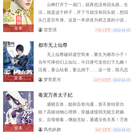
云峥打开了一扇门，就再也没有回头路，生
活，就是这个样子，开了弓就没有回头箭，想回
头已是百年身。这是一本讲述为师之道的小说，
说的是生存智慧，讲的是人间温情，道的..
全本
贺坚强
763.1万字
2022-04-15
都市无上仙尊
无上仙尊破碎虚空而来，重生为都市小子！
当年可捧你们上仙坛，今日便可送你们下九幽！
活着，要么站着，要么倒下……这一世，陈凡恣
意花丛，笑傲都市，逆天而上！
全本
梦里星河
1377.0万字
2022-04-15
毒宠万兽太子妃
通晓百兽，能和百兽沟通，算不算特异功
能？高级动物心理师，穿越成懦弱无能王府嫡
女。后母狠毒，继姐无耻，通通没有关系！万兽
在手，万寿我有！唯独惹上某黑心太子，竟被..
全本
凤色妖娆
647.3万字
2022-04-15