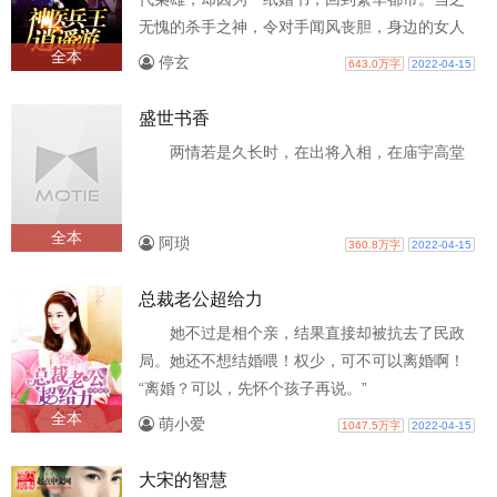
无愧的杀手之神，令对手闻风丧胆，身边的女人
死心塌地！陈凡表示：我很迷人也很忙！
全本
停玄
643.0万字
2022-04-15
盛世书香
两情若是久长时，在出将入相，在庙宇高堂
全本
阿琐
360.8万字
2022-04-15
总裁老公超给力
她不过是相个亲，结果直接却被抗去了民政
局。她还不想结婚喂！权少，可不可以离婚啊！
“离婚？可以，先怀个孩子再说。”
全本
萌小爱
1047.5万字
2022-04-15
大宋的智慧