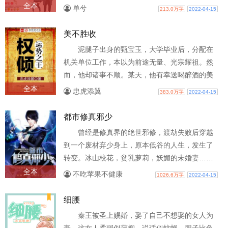
年后，她奉行对他有多远离多远的宗旨，..
全本
单兮
213.0万字
2022-04-15
美不胜收
泥腿子出身的甄宝玉，大学毕业后，分配在
机关单位工作，本以为前途无量、光宗耀祖。然
而，他却诸事不顺。某天，他有幸送喝醉酒的美
女上司回家，至此以后，前途不可限量！
全本
忠虎添翼
383.0万字
2022-04-15
都市修真邪少
曾经是修真界的绝世邪修，渡劫失败后穿越
到一个废材弃少身上，原本低谷的人生，发生了
转变。冰山校花，贫乳萝莉，妖媚的未婚妻……
让本邪修来降服你们吧！装逼是日常，打..
全本
不吃苹果不健康
1026.6万字
2022-04-15
细腰
秦王被圣上赐婚，娶了自己不想娶的女人为