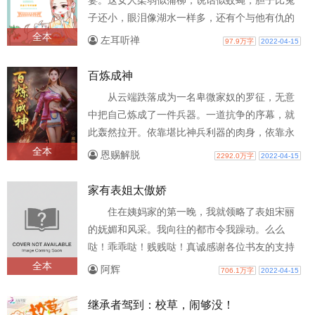
妻。这女人柔弱似蒲柳，说话似蚊蝇，胆子比兔
子还小，眼泪像湖水一样多，还有个与他有仇的
爹！秦王很是不喜，遂将这女子扔在深宅..
全本
左耳听禅
97.9万字
2022-04-15
百炼成神
从云端跌落成为一名卑微家奴的罗征，无意
中把自己炼成了一件兵器。一道抗争的序幕，就
此轰然拉开。依靠堪比神兵利器的肉身，依靠永
不妥协的坚强信念，朝着巅峰步步迈进。..
全本
恩赐解脱
2292.0万字
2022-04-15
家有表姐太傲娇
住在姨妈家的第一晚，我就领略了表姐宋丽
的妩媚和风采。我向往的都市令我躁动。么么
哒！乖乖哒！贱贱哒！真诚感谢各位书友的支持
和厚爱，本书更新时间为：下午五点至六点..
全本
阿辉
706.1万字
2022-04-15
继承者驾到：校草，闹够没！