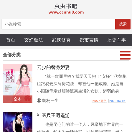
虫虫书吧
www.ccshu8.com
搜索
首页
玄幻魔法
武侠修真
都市言情
历史军事
全部分类
云少的替身娇妻
“就一次哪里够？我要天天抱！”安瑾年代替胞
姐跟易云深洞房花烛，却被他一抱成瘾。她是自
小跟随母亲过颠沛流离生活的女孩，娇弱的身
躯，坚韧不屈的性格，迎接着风雨飘摇..
全本
胡杨三生
565.5万字
2022-04-15
神医兵王逍遥游
他是昆仑门的唯一传人，风靡地下世界的一
代枭雄，却因为一纸婚书，回到繁华都市。当之