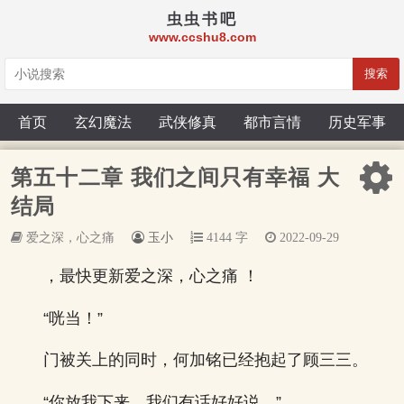
虫虫书吧
www.ccshu8.com
搜索
首页
玄幻魔法
武侠修真
都市言情
历史军事
第五十二章 我们之间只有幸福 大
结局
爱之深，心之痛
玉小
4144 字
2022-09-29
，最快更新爱之深，心之痛 ！
“咣当！”
门被关上的同时，何加铭已经抱起了顾三三。
“你放我下来，我们有话好好说。”