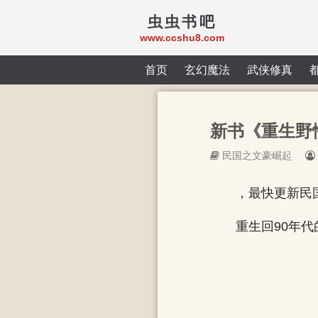
虫虫书吧
www.ccshu8.com
首页
玄幻魔法
武侠修真
新书《重生野
民国之文豪崛起
，最快更新民
重生回90年代