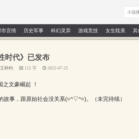
都市言情
历史军事
科幻灵异
游戏竞技
女生耽美
其
性时代》已发布
王梓钧
112 字
2022-07-25
国之文豪崛起 ！
的故事，跟原始社会没关系(=^▽^=)。（未完待续）