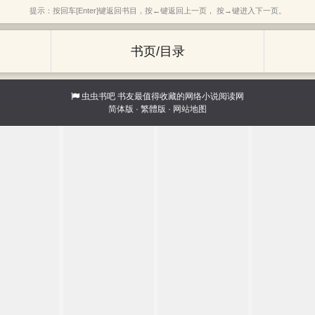
提示：按回车[Enter]键返回书目，按←键返回上一页， 按→键进入下一页。
书页/目录
虫虫书吧
书友最值得收藏的网络小说阅读网
简体版
·
繁體版
·
网站地图