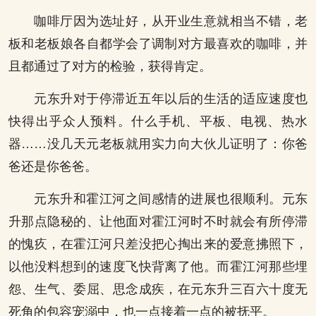
咖啡厅因为选址好，从开业生意就相当不错，老
板和老板娘各自都学会了调制对方最喜欢的咖啡，并
且都通过了对方的检验，获得肯定。
元东升对于停滞近五年以后的生活的适应速度也
快得出乎众人预料。什么手机、平板、电视、热水
器……没几天元老板就用实力向大伙儿证明了：你爸
爸还是你爸爸。
元东升和霍江河之间感情的进展也很顺利。元东
升那点隐秘的、让他面对霍江河时不时就会有所停滞
的愧疚，在霍江河只差没把心掏出来的爱意拂照下，
以他没料想到的速度飞快背离了他。而霍江河那些埋
怨、生气、委屈、思念成疾，在元东升三百六十度无
死角的包容宠溺中，也一点接着一点的被抚平。