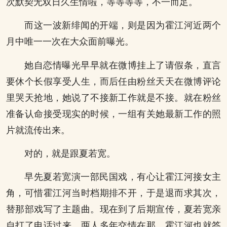
次默契无双日久生情啦，等等等等，不一而足。
而这一波新绯闻的开端，则是因为霍江河近两个
月中唯一一次在大众面前曝光。
她自恋情曝光早早就在微博挂上了请假条，直言
要休个长假享受人生，而后任由粉丝天天在微博评论
里哭天抢地，她说了不接新工作就是不接。就在粉丝
准备认命接受现实的时候，一组有关她最新工作的照
片就流传出来。
对的，就是跟夏若宽。
早先夏若宽演一部民国戏，有心让霍江河接女主
角，可惜霍江河当时档期排不开，于是退而求其次，
替那部戏写了主题曲。现在到了后期宣传，夏若宽亲
自打了电话过来，两人多年交情在那，霍江河也就答