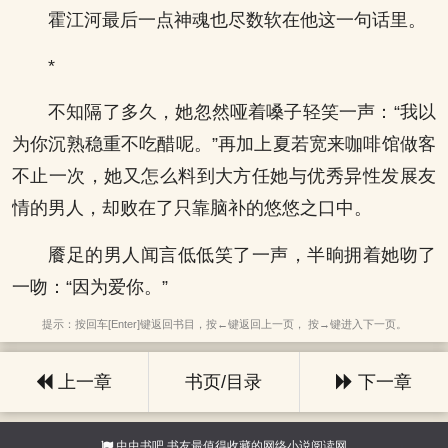
霍江河最后一点神魂也尽数软在他这一句话里。
*
不知隔了多久，她忽然哑着嗓子轻笑一声：“我以
为你沉熟稳重不吃醋呢。”再加上夏若宽来咖啡馆做客
不止一次，她又怎么料到大方任她与优秀异性发展友
情的男人，却败在了只靠脑补的悠悠之口中。
餍足的男人闻言低低笑了一声，半晌拥着她吻了
一吻：“因为爱你。”
提示：按回车[Enter]键返回书目，按←键返回上一页， 按→键进入下一页。
上一章
书页/目录
下一章
虫虫书吧
书友最值得收藏的网络小说阅读网