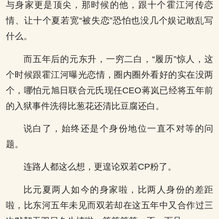
与身家更是顶尖，那时候的他，跟十个霍江河传恋
情、让十个夏若宽“被失恋”恐怕也没几个娱记敢乱写
什么。
而五年后的元东升，一穷二白，“履历”惊人，这
个时候跟霍江河曝光恋情，圈内圈外看好的实在没两
个，哪怕元旭日联合元氏现任CEO蒋岚已经将五年前
的入狱事件洗得比葱花还清比豆腐还白。
说白了，始终还是个身份地位一直不对等的问
题。
连路人都这么想，更遑论双若CP粉了。
比元夏两人如今的身家啦，比两人身份的差距
啦，比东河五年未见而双若却在这五年中又合作过三