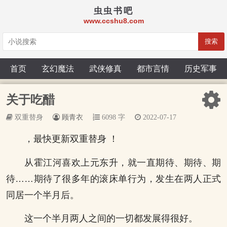
虫虫书吧
www.ccshu8.com
搜索
首页
玄幻魔法
武侠修真
都市言情
历史军事
关于吃醋
双重替身
顾青衣
6098 字
2022-07-17
，最快更新双重替身 ！
从霍江河喜欢上元东升，就一直期待、期待、期
待……期待了很多年的滚床单行为，发生在两人正式
同居一个半月后。
这一个半月两人之间的一切都发展得很好。