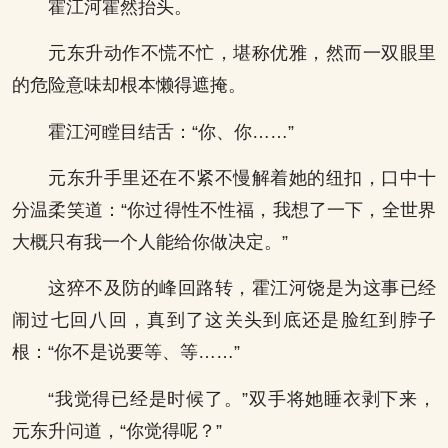
霍江河霍然抬头。
元东升动作不慌不忙，堪称优雅，然而一双眼里
的危险意味却根本懒得遮掩。
霍江河瞠目结舌：“你、你……”
元东升手里还在不紧不慢解着她的纽扣，口中十
分温柔笑道：“你过得性不性福，我想了一下，全世界
大概只有我一个人能给你做决定。”
这猝不及防的峰回路转，霍江河饶是为这事已经
闹过七回八回，真到了这关头到底还是脸红到脖子
根：“你不是说要等、等……”
“我觉得已经是时候了。”双手将她睡衣剥下来，
元东升问道，“你觉得呢？”