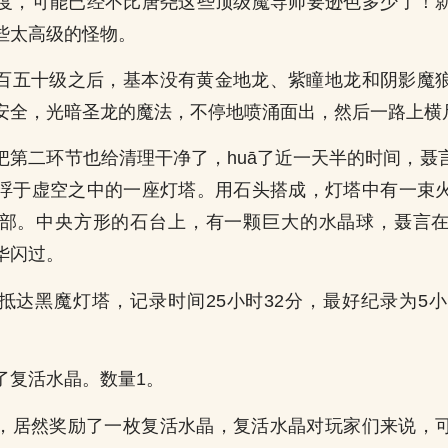
度，可能已经不比唐尧这些顶级魔导师要逊色多少了！
些太高级的怪物。
百五十级之后，基本没有黄金地龙、紫瞳地龙和阴影魔
安全，光暗圣龙的魔法，不停地喷涌面出，然后一路上横
把第二环节也给清理干净了，huā了近一天半的时间，聂
浮于虚空之中的一座灯塔。用石头搭成，灯塔中有一束
部。中央方形的石台上，有一颗巨大的水晶球，聂言
华闪过。
抵达黑魔灯塔，记录时间25小时32分，最好纪录为5小
了复活水晶。数量1。
，居然奖励了一枚复活水晶，复活水晶对玩家们来说，