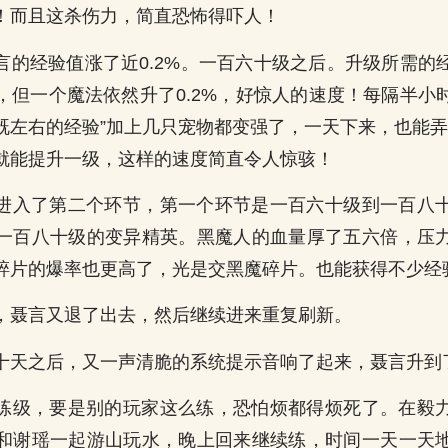
！而且这杀伤力，简直恐怖得吓人！
言的经验值涨了近0.2%。一百六十级之后。升级所需的
，但一个魔法依然升了0.2%，好惊人的速度！每隔半小
既左右的经验”加上几只宠物都变强了，一天下来，也能弄
天就能提升一级，这样的速度简直令人惊骇！
进入了第二个环节，第一个环节是一百六十级到一百八
一百八十级的变异精英。黑魔人的血量厚了五六倍，压
碎片的爆率也更高了，光是交黑魔碎片。也能获得不少经
，聂言又退了出去，然后继续进来重复刷新。
十天之后，又一声清脆的系统提示音响了起来，聂言升到
练级，要是别的玩家这么练，恐怕烦都得烦死了。在毅
和谢瑶一起游山玩水，晚上回来继续练，时间一天一天