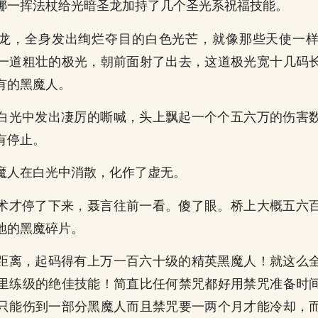
娜一挥法杖给光暗圣龙加持了几个圣光系祝福技能。
龙，全身发出绚烂夺目的白色光芒，就像那些天使一
一道粗壮的极光，朝前面射了出去，这道极光宽十几码
有的黑魔人。
白光中发出凄厉的嘶喊，头上飘起一个个五六万的伤害
有停止。
魔人在白光中消散，化作了虚无。
术才停了下来，聂言往前一看。傻了眼。桥上大概五六
地的黑魔碎片。
距离，起码得有上万一百六十级的精英黑魔人！就这么
里练级的绝佳技能！简直比任何禁咒都好用禁咒准备时
只能伤到一部分黑魔人而且禁咒要一两个月才能冷却，