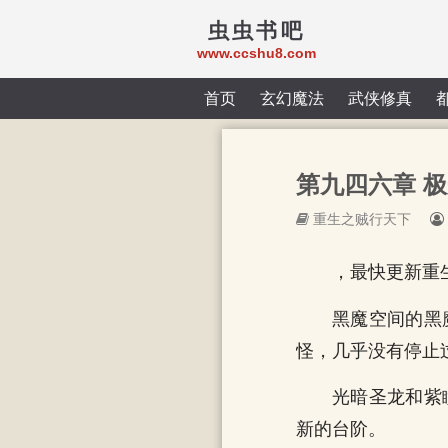
虫虫书吧
www.ccshu8.com
首页
玄幻魔法
武侠修真
第九四六章 
重生之贼行天下
，最快更新重
黑魔空间的黑
怪，几乎没有停止
光暗圣龙和紫
新的台阶。