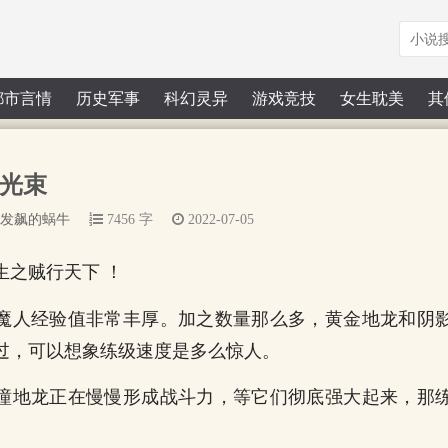
都市言情
历史军事
科幻灵异
游戏竞技
女生耽美
其
极光束
发飙的蜗牛
7456 字
2022-07-05
生之贼行天下 ！
魔人经验值非常丰厚。加之数量那么多，黄金地龙和阴
过，可以想象练级速度是多么惊人。
瞳地龙正在慢慢形成战斗力，等它们彻底强大起来，那