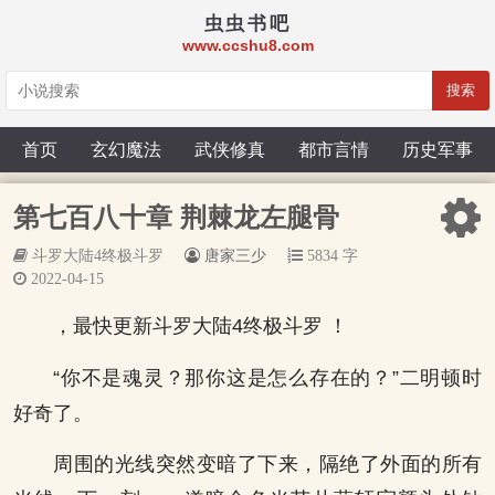
虫虫书吧
www.ccshu8.com
搜索
首页
玄幻魔法
武侠修真
都市言情
历史军事
第七百八十章 荆棘龙左腿骨
斗罗大陆4终极斗罗
唐家三少
5834 字
2022-04-15
，最快更新斗罗大陆4终极斗罗 ！
“你不是魂灵？那你这是怎么存在的？”二明顿时
好奇了。
周围的光线突然变暗了下来，隔绝了外面的所有