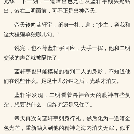
光线，下一刻，一道暗金色光芒从蓝轩宇额头处钻
出，落在二明面前，可不正是兽神帝天。
帝天转向蓝轩宇，躬身一礼，道：“少主，容我和
这大猩猩单独聊几句。”
说完，也不等蓝轩宇回应，大手一挥，他和二明
交谈的声音就被隔绝了。
蓝轩宇也只能模糊的看到二人的身影，不知道他
们在说些什么。足足十几分钟之后，光幕才消失。
蓝轩宇发现，二明看着兽神帝天的眼神有些复
杂，想要说什么，但终究还是忍住了。
帝天再次向蓝轩宇躬身行礼，然后化为一道暗金
色光芒，重新融入到他的精神之海内消失无踪，似乎