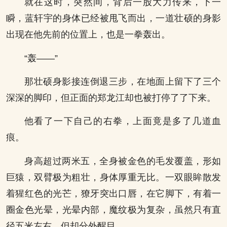
就在这时，突然间，背后一股大力传来，下一
瞬，蓝轩宇的身体已经被甩飞而出，一道壮硕的身影
出现在他先前的位置上，也是一拳轰出。
“轰——”
那壮硕身影接连倒退三步，在地面上留下了三个
深深的脚印，但正面的郑龙江却也被打停了了下来。
他看了一下自己的右拳，上面竟是多了几道血
痕。
身高超过两米五，全身被金色的毛发覆盖，形如
巨猿，双臂极为粗壮，身体厚重无比。一双眼眸散发
着猩红色的光芒，獠牙突出口唇，在它脚下，有着一
圈金色光晕，光晕内部，魔纹极为复杂，虽然只有直
径五米左右，但却分外醒目。