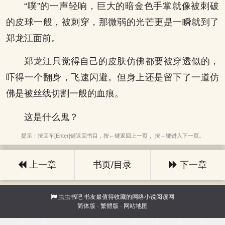
“噗”的一声轻响，巨大的暗金色手掌就像被刺破
的皮球一般，被刺穿，那微弱的光芒更是一瞬就到了
郑龙江面前。
郑龙江只觉得自己的皮肤仿佛都要被穿透似的，
吓得一个翻身，飞速闪避。但身上还是留下了一道仿
佛是被丝线切割一般的血痕。
这是什么鬼？
提示：按回车[Enter]键返回书目，按←键返回上一页， 按→键进入下一页。
上一章
书页/目录
下一章
虫虫书吧
书友最值得收藏的网络小说阅读网
简体版
·
繁體版
·
网站地图