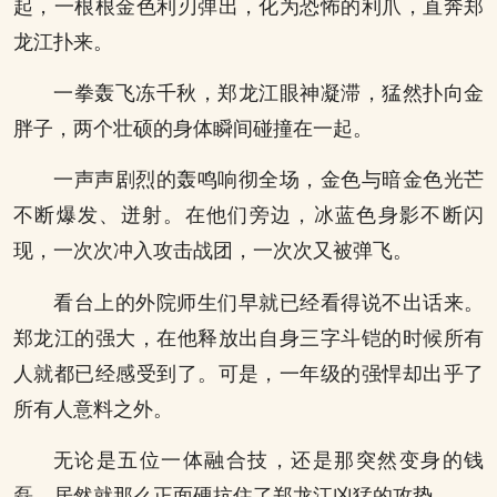
起，一根根金色利刃弹出，化为恐怖的利爪，直奔郑
龙江扑来。
一拳轰飞冻千秋，郑龙江眼神凝滞，猛然扑向金
胖子，两个壮硕的身体瞬间碰撞在一起。
一声声剧烈的轰鸣响彻全场，金色与暗金色光芒
不断爆发、迸射。在他们旁边，冰蓝色身影不断闪
现，一次次冲入攻击战团，一次次又被弹飞。
看台上的外院师生们早就已经看得说不出话来。
郑龙江的强大，在他释放出自身三字斗铠的时候所有
人就都已经感受到了。可是，一年级的强悍却出乎了
所有人意料之外。
无论是五位一体融合技，还是那突然变身的钱
磊。居然就那么正面硬抗住了郑龙江凶猛的攻势。