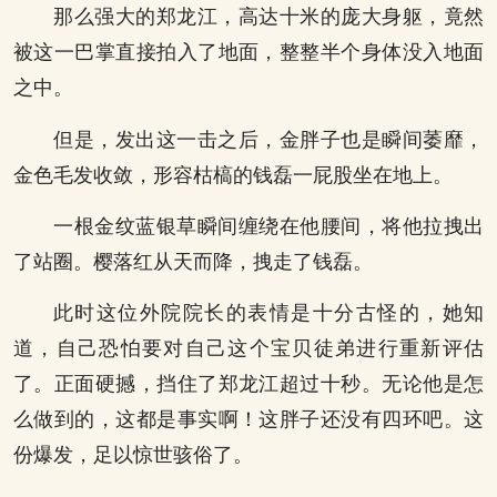
那么强大的郑龙江，高达十米的庞大身躯，竟然
被这一巴掌直接拍入了地面，整整半个身体没入地面
之中。
但是，发出这一击之后，金胖子也是瞬间萎靡，
金色毛发收敛，形容枯槁的钱磊一屁股坐在地上。
一根金纹蓝银草瞬间缠绕在他腰间，将他拉拽出
了站圈。樱落红从天而降，拽走了钱磊。
此时这位外院院长的表情是十分古怪的，她知
道，自己恐怕要对自己这个宝贝徒弟进行重新评估
了。正面硬撼，挡住了郑龙江超过十秒。无论他是怎
么做到的，这都是事实啊！这胖子还没有四环吧。这
份爆发，足以惊世骇俗了。