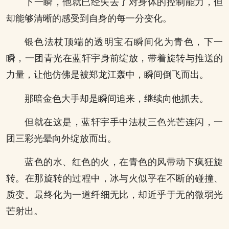
下一瞬，他就已经失去了对身体的控制能力，但
却能够清晰的感受到自身的每一分变化。
银色法杖顶端的透明宝石瞬间化为青色，下一
瞬，一团青光在蓝轩宇身前绽放，带着旋转与推送的
力量，让他仿佛是被郑龙江轰中，瞬间倒飞而出。
那暗金色大手却是瞬间追来，继续向他抓去。
但就在这是，蓝轩宇手中法杖三色光芒连闪，一
团三彩光晕向外绽放而出。
蓝色的水、红色的火，在青色的风带动下疯狂旋
转。在那旋转的过程中，冰与火似乎在不断的碰撞、
质变。最终化为一道纤细无比，却近乎于无的微弱光
芒射出。