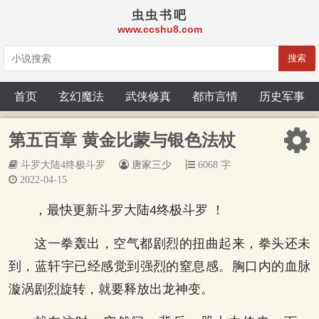
虫虫书吧
www.ccshu8.com
搜索
首页
玄幻魔法
武侠修真
都市言情
历史军事
第五百章 黄金比蒙与银色法杖
斗罗大陆4终极斗罗
唐家三少
6068 字
2022-04-15
，最快更新斗罗大陆4终极斗罗 ！
这一拳轰出，空气都剧烈的扭曲起来，拳头还未
到，蓝轩宇已经感觉到强烈的窒息感。胸口内的血脉
漩涡剧烈旋转，就要释放出龙神变。