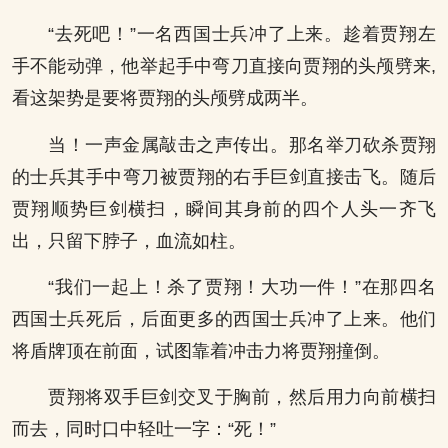
“去死吧！”一名西国士兵冲了上来。趁着贾翔左
手不能动弹，他举起手中弯刀直接向贾翔的头颅劈来,
看这架势是要将贾翔的头颅劈成两半。
当！一声金属敲击之声传出。那名举刀砍杀贾翔
的士兵其手中弯刀被贾翔的右手巨剑直接击飞。随后
贾翔顺势巨剑横扫，瞬间其身前的四个人头一齐飞
出，只留下脖子，血流如柱。
“我们一起上！杀了贾翔！大功一件！”在那四名
西国士兵死后，后面更多的西国士兵冲了上来。他们
将盾牌顶在前面，试图靠着冲击力将贾翔撞倒。
贾翔将双手巨剑交叉于胸前，然后用力向前横扫
而去，同时口中轻吐一字：“死！”