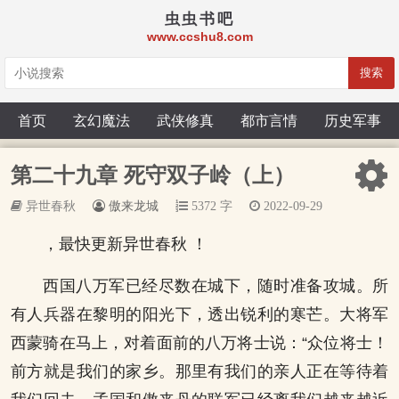
虫虫书吧
www.ccshu8.com
搜索
首页
玄幻魔法
武侠修真
都市言情
历史军事
第二十九章 死守双子岭（上）
异世春秋
傲来龙城
5372 字
2022-09-29
，最快更新异世春秋 ！
西国八万军已经尽数在城下，随时准备攻城。所
有人兵器在黎明的阳光下，透出锐利的寒芒。大将军
西蒙骑在马上，对着面前的八万将士说：“众位将士！
前方就是我们的家乡。那里有我们的亲人正在等待着