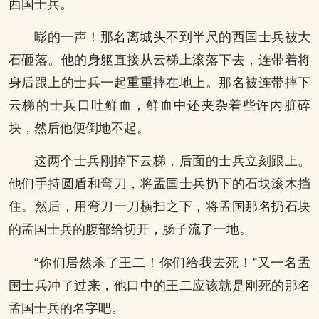
西国士兵。
嘭的一声！那名离城头不到半尺的西国士兵被大
石砸落。他的身躯直接从云梯上滚落下去，连带着将
身后跟上的士兵一起重重摔在地上。那名被连带摔下
云梯的士兵口吐鲜血，鲜血中还夹杂着些许内脏碎
块，然后他便倒地不起。
这两个士兵刚掉下云梯，后面的士兵立刻跟上。
他们手持圆盾和弯刀，将孟国士兵扔下的石块滚木挡
住。然后，用弯刀一刀横扫之下，将孟国那名扔石块
的孟国士兵的腹部给切开，肠子流了一地。
“你们居然杀了王二！你们给我去死！”又一名孟
国士兵冲了过来，他口中的王二应该就是刚死的那名
孟国士兵的名字吧。