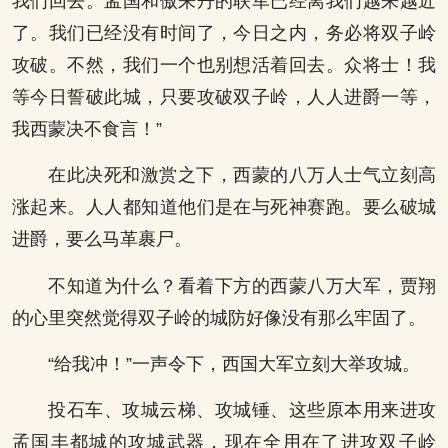
我们回去。孟国和傲来丹的联军已经离我们越来越近
了。我们已经没有时间了，今日之内，务必将双子岭
攻破。不然，我们一个也别想活着回去。众将士！我
等今日誓破此城，只要攻破双子岭，人人进爵一等，
我西蒙决不食言！”
在此决死和激赏之下，西蒙的八万人士气立刻高
涨起来。人人都知道他们是在与死神赛跑。要么破城
进爵，要么马革裹尸。
不知道为什么？看着下方的西蒙八万大军，贾翔
的心里突然觉得双子岭的城防好像没有那么牢固了。
“给我冲！”一声令下，西国大军立刻大举攻城。
投石车、攻城云梯、攻城锤、这些原本用来进攻
孟国丰都城的攻城武器，现在全用在了进攻双子岭