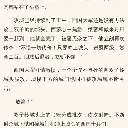
肉都粘在了头盔上。
攻城已经持续到了正午，西国大军还是没有办法
攻上双子岭的城头。西蒙心中焦急，桀密和傲来丹只
要一赶到，他就全完了。被逼无奈之下，他立刻再次
传令：“不惜一切代价！只要冲上城头。进爵两级，赏
金二百。胆敢后退者，立斩不饶！”
西国大军群情激愤，一个个悍不畏死的向双子岭
城头猛攻。城楼下方的城门也同样被攻城锤不断冲
击。
“放箭！”
双子岭城头上的弓箭分成批次，依次射箭。不断
射杀城下试图撞城门和冲上城头的西国士兵们。