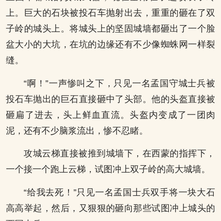
上。巨大的石块被投石车抛射出去，重重的砸在了双
子岭的城头上。将城头上的坚固城墙都砸出了一个脸
盆大小的大坑，在坑的边缘还有不少像蜘蛛网一样裂
缝。
“啊！”一声惨叫之下，只见一名孟国守城士兵被
投石车抛出的巨石直接砸中了头部。他的头盔直接被
砸扁了进去，头上鲜血直流。头盔内变成了一团肉
泥，还有不少脑浆流出，惨不忍睹。
攻城云梯直接被推到城墙下，在西蒙的指挥下，
一个接一个跑上云梯，试图冲上双子岭的高大城墙。
“给我去死！”只见一名孟国士兵双手将一块大石
高高举起，然后，又狠狠的砸向那些试图冲上城头的