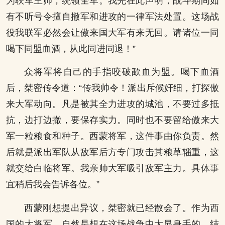
为联军主帅，统领全军。我先在此声明，战斗期间如
有不听号令擅自撤军和进攻的一律军法处置。这场战
役我联军必然会让傲来国大军有来无回。请诸位一同
喝下同盟血酒，从此同进同退！”
众将军将自己的手指咬破歃血为盟。喝下血酒
后，桀密传令道：“传我帅令！派出斥候奸细，打探傲
来大军动向。凡是被其全力进攻的城池，不要过多抵
抗，边打边撤，要保存实力。同时也不要留给傲来大
军一粒粮食和种子。西蒙将军，这件事由你负责。然
后就是派出军队从敌军后方专门攻击其粮草辎重，这
就交给白临将军。我亲帅大军吸引敌军主力。具体事
宜稍后我会告诉各位。”
西蒙刚想提出异议，桀密就已经散会了。作为西
国的大将军，自然是想在这场战争中大显身手的。结