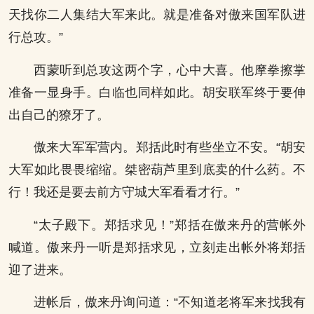
天找你二人集结大军来此。就是准备对傲来国军队进
行总攻。”
西蒙听到总攻这两个字，心中大喜。他摩拳擦掌
准备一显身手。白临也同样如此。胡安联军终于要伸
出自己的獠牙了。
傲来大军军营内。郑括此时有些坐立不安。“胡安
大军如此畏畏缩缩。桀密葫芦里到底卖的什么药。不
行！我还是要去前方守城大军看看才行。”
“太子殿下。郑括求见！”郑括在傲来丹的营帐外
喊道。傲来丹一听是郑括求见，立刻走出帐外将郑括
迎了进来。
进帐后，傲来丹询问道：“不知道老将军来找我有