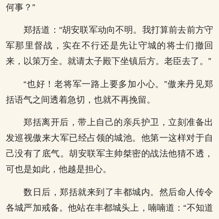
何事？”
郑括道：“胡安联军动向不明。我打算前去前方守
军那里督战，实在不行还是先让守城的将士们撤回
来，以策万全。就请太子殿下坐镇后方。老臣去了。”
“也好！老将军一路上要多加小心。”傲来丹见郑
括语气之间透着急切，也就不再挽留。
郑括离开后，带上自己的亲兵护卫，立刻准备出
发巡视傲来大军已经占领的城池。他第一这样对于自
己没有了底气。胡安联军主帅桀密的战法他猜不透，
可也是如此，他越是担心。
数日后，郑括就来到了丰都城内。然后命人传令
各城严加戒备。他站在丰都城头上，喃喃道：“不知道