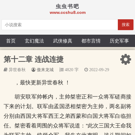
虫虫书吧
www.ccshu8.com
搜索
首页
玄幻魔法
武侠修真
都市言情
历史军事
第十二章 连战连捷
异世春秋
傲来龙城
4820 字
2022-09-29
，最快更新异世春秋 ！
胡安联军帅帐内，主帅桀密正和一众将军磋商接
下来的计划。联军由孟国丞相桀密为主帅，两名副将
分别由西国大将军西王之弟西蒙和白国大将军白临担
任。桀密看着周围的众将军说道：“此次三国大王命我