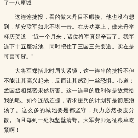
了十八座城。
这连连捷报，看的傲来丹目不暇接。他也没有想
到，胡安联军如此不堪一击。在庆功宴上，傲来丹举
杯庆贺道：“近一个月来，诸位将军真是辛苦了。我军
连下十五座城池。同时把住了三国三关要道。实在是
可喜可贺。”
大将军郑括此时眉头紧锁，这一连串的捷报不但
不能让其高兴起来，反而让其感到一丝恐惧。心道：
孟国丞相桀密果然厉害。这一连串的胜利你是故意给
我的吧。如今连战连捷，请求援兵的计划算是彻底泡
汤了。这么多的城池要是都坚守，兵力必然极度分
散。而且每到一处就坚壁清野。大军劳师远征粮草吃
紧啊！