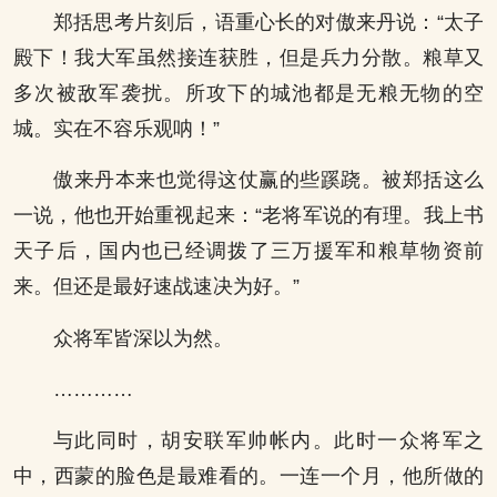
郑括思考片刻后，语重心长的对傲来丹说：“太子
殿下！我大军虽然接连获胜，但是兵力分散。粮草又
多次被敌军袭扰。所攻下的城池都是无粮无物的空
城。实在不容乐观呐！”
傲来丹本来也觉得这仗赢的些蹊跷。被郑括这么
一说，他也开始重视起来：“老将军说的有理。我上书
天子后，国内也已经调拨了三万援军和粮草物资前
来。但还是最好速战速决为好。”
众将军皆深以为然。
…………
与此同时，胡安联军帅帐内。此时一众将军之
中，西蒙的脸色是最难看的。一连一个月，他所做的