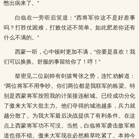
憋出病来了。”
白临在一旁听后笑道：“西将军你这不是好差事
吗？打胜仗困难，打败仗还不简单。如此肥差你还有
什么不满的。”
西蒙一听，心中顿时更加不满，“你要是喜欢！我
们可以换换。舒服的事留给你了！哼！”
桀密见二位副帅有剑拔弩张之势，连忙劝解道：
“两位将军不用争吵。你们两位都是我联军的栋梁。特
别是西蒙将军按照我的计策接连献城。已经成功分化
了傲来大军大批主力。他们夺得的城池越多，兵力就
越分散了。为我大军最后决战提供了有利条件。在这
点上西蒙将军功不可没。当然，白临将军袭击敌军粮
道也很不错。傲来大军现在必然粮草吃紧了。本帅今