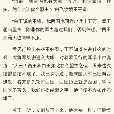
“放屁！我白国也有大军十五万。和你孟国一样
多。凭什么让你当盟主？”白飞愤愤不平道。
“白王说的不错。我西国也同样出兵十五万。孟王
想当盟主，除非你的军力超过我们，否则休想。”西王
西霸天也同样不服。
孟天行脸上有些不好看，正不知道在说什么的时
候，大将军桀密进入大帐，对着孟天行的耳朵小声说
道：“大王！西王和白王如此在意盟主之位，看来这次
结盟是结不成了。我已探听道，傲来国大军已经向西
进发。看来是先攻打白国。白国边上就是西国，等两
国吃了苦头，我们再提结盟之事，他们便不会如此刁
难了。”
孟王一听，立刻放下心来。他大袖一甩，佯装愤