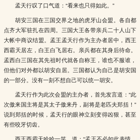
孟天行叹了口气道：“看来也只得如此。”
胡安三国在三国交界之地的虎牙山会盟。各自都
点齐大军驻扎在四周。三国大王各带亲兵二十人山下
大帐中商议结盟。孟王孟天行作为主办者居中，西王
西霸天居左，白王白飞居右。亲兵都在其身后待命。
孟西白三国在其先祖时代就各自称王，谁也不服谁，
但他们对外都以胡安自居。三国都认为自己是胡安国
的一部分。没有一刻不想自己可以统一胡安。
孟天行作为此次会盟的主办者，首先发言道：“此
次傲来国主将是其太子傲来丹，副将是老匹夫郑括！”
说到郑括的时候，孟天行的眼神立刻变得凶狠，甚至
有些咬牙切齿。
西王西霸天哈哈一笑，道：“孟王不必如此表情，