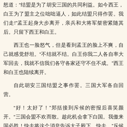
怒道：“结盟是为了胡安三国的共同利益。如今西王，
白王为了盟主之位咄咄逼人，如此结盟只得作罢。我
们走!”孟王起身大步离开，亲兵和大将军桀密紧随其
后。只留下西王和白王。
西王也一脸怒气，但是看到孟王的脸上不爽，自
己就感觉舒坦。“不结就不结。白王你我二人各自率大
军回去，我就不信我们各守各家还守不住不成。”西王
和白王也陆续离开。
自此胡安三国结盟之事作罢。三国大军各自回
营。
“好！太好了！”郑括接到斥候的密报后喜笑颜
开。“三国会盟不欢而散。趁此机会拿下白国。我傲来
国必胜！快去将这个消息告诉太子殿下。快去。”斥候