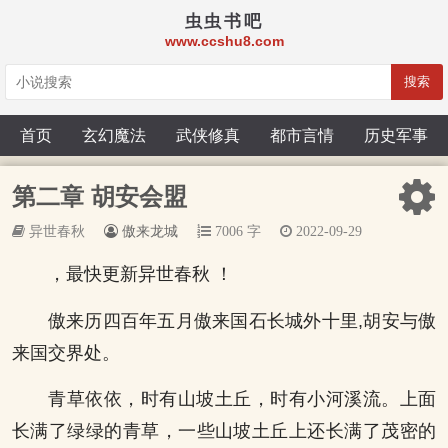
虫虫书吧
www.ccshu8.com
搜索
首页
玄幻魔法
武侠修真
都市言情
历史军事
第二章 胡安会盟
异世春秋
傲来龙城
7006 字
2022-09-29
，最快更新异世春秋 ！
傲来历四百年五月傲来国石长城外十里,胡安与傲
来国交界处。
青草依依，时有山坡土丘，时有小河溪流。上面
长满了绿绿的青草，一些山坡土丘上还长满了茂密的