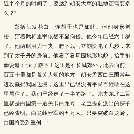
近半个月的时间了，要达到胡安大军的驻地还需要多
久？”
郑括头发花白，连胡子也是如此。但他身形魁
梧，穿着武将重甲依然不显佝偻。他今年已经六十岁
了。他两腿用力一夹，胯下战马立刻快跑了几步，来
到了太子丹的身前。他看了看周围地形地貌，抬手抱
拳说道：“太子殿下！这里是石长城郊外，此去向前一
百五十里都是荒芜人烟的地方。胡安孟西白三国常年
进攻骚扰我国边境，这里早已经没有平民百姓敢在这
里居住了。我们已经走了一半的路了。此去东北二百
里就是白国第一道关卡白龙岭。老臣提前派出的探子
已经查明。白龙岭守军约五万人。只要突破白龙岭，
白国将受到重创。”