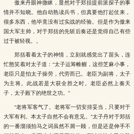
傲来丹眼神微眯，显然对于郑括提前派探子的事
情并不知晓。他自幼熟读兵书，但真要他打起仗来，
很多东西，他毕竟没有过实战的经验。但是作为傲来
国大军主帅，对于郑括的先斩后奏还是觉得自己有些
过于被轻视。。
郑括看着太子的神情，立刻就感觉出了苗头，连
忙憨笑着对太子道：“太子运筹帷幄，这些芝麻小事，
老臣只是怕太子操劳，代劳而已。老臣为副将，太子
为主将。此战若是大获全胜之时。老臣必然上奏天
子，太子殿下的绝世之功。”
“老将军客气了。老将军一切安排妥当，只要对于
大军有利。本太子自然不会有意见。”太子丹对于郑括
的一番溜须拍马之词虽然不屑一顾，但是还是伸手不