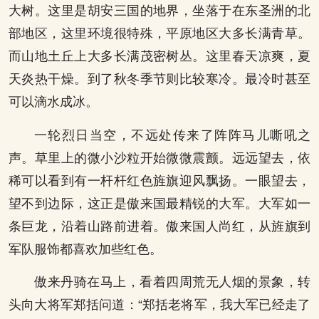
大树。这里是胡安三国的地界，坐落于在东圣洲的北
部地区，这里环境很特殊，平原地区大多长满青草。
而山地土丘上大多长满茂密树丛。这里春天凉爽，夏
天炎热干燥。到了秋冬季节则比较寒冷。最冷时甚至
可以滴水成冰。
一轮烈日当空，不远处传来了阵阵马儿嘶吼之
声。草里上的微小沙粒开始微微震颤。远远望去，依
稀可以看到有一杆杆红色旌旗迎风飘扬。一眼望去，
望不到边际，这正是傲来国最精锐的大军。大军如一
条巨龙，沿着山路前进着。傲来国人尚红，从旌旗到
军队服饰都喜欢加些红色。
傲来丹骑在马上，看着四周荒无人烟的景象，转
头向大将军郑括问道：“郑括老将军，我大军已经走了