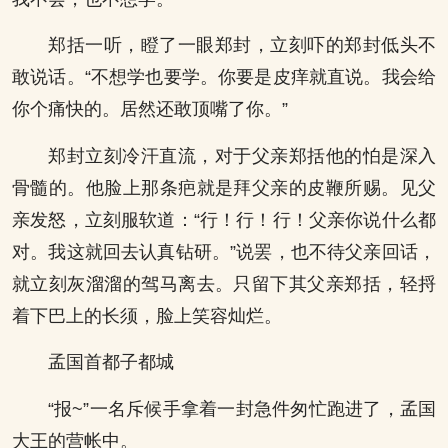
郑括一听，瞪了一眼郑封，立刻吓的郑封低头不
敢说话。“不想学也要学。你要是皮痒就直说。我会给
你个痛快的。居然还敢顶嘴了你。”
郑封立刻冷汗直流，对于父亲郑括他的怕是深入
骨髓的。他脸上那条疤就是拜父亲的皮鞭所赐。见父
亲发怒，立刻服软道：“行！行！行！父亲你说什么都
对。我这就回去认真钻研。”说罢，也不待父亲回话，
就立刻灰溜溜的驾马离去。只留下其父亲郑括，轻捋
着下巴上的长须，脸上笑容灿烂。
孟国首都子都城
“报~”一名斥候手拿着一封急件匆忙跑进了，孟国
大王的营帐中。