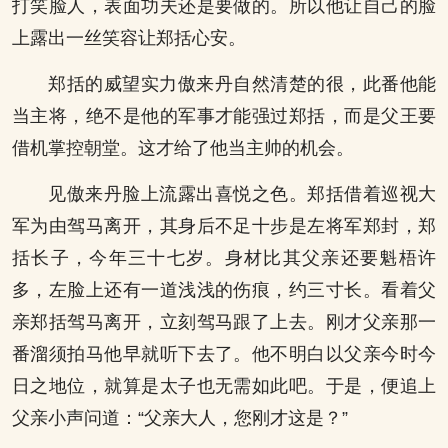
打笑脸人，表面功夫还是要做的。所以他让自己的脸
上露出一丝笑容让郑括心安。
郑括的威望实力傲来丹自然清楚的很，此番他能
当主将，绝不是他的军事才能强过郑括，而是父王要
借机掌控朝堂。这才给了他当主帅的机会。
见傲来丹脸上流露出喜悦之色。郑括借着巡视大
军为由驾马离开，其身后不足十步是左将军郑封，郑
括长子，今年三十七岁。身材比其父亲还要魁梧许
多，左脸上还有一道浅浅的伤痕，约三寸长。看着父
亲郑括驾马离开，立刻驾马跟了上去。刚才父亲那一
番溜须拍马他早就听下去了。他不明白以父亲今时今
日之地位，就算是太子也无需如此吧。于是，便追上
父亲小声问道：“父亲大人，您刚才这是？”