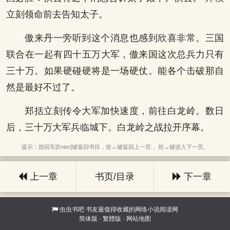
立刻领命前去告知太子。
傲来丹一旁听到这个消息也感到欣喜非常。三国
联合在一起有四十五万大军，傲来国这次总兵力只有
三十万。如果硬碰硬将是一场硬仗。能各个击破那自
然是最好不过了。
郑括立刻传令大军加快速度，前往白龙岭。数日
后，三十万大军兵临城下。白龙岭之战拉开序幕。
提示：按回车[Enter]键返回书目，按←键返回上一页， 按→键进入下一页。
上一章
书页/目录
下一章
虫虫书吧
书友最值得收藏的网络小说阅读网
简体版
·
繁體版
·
网站地图