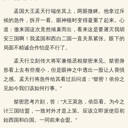
孟国大王孟天行端坐其上，两眼微眯。他拿过斥
候的急件，拆开一看。眼神顿时变得凝重了起来。心
道：傲来国这次竟然倾巢而出，看来这是要屠灭我胡
安三国啊！我孟国和西白二国一直关系紧张。眼下的
局面不精诚合作怕是不行了。
孟天行立刻传大将军兼领丞相桀密来见。桀密身
形看上去有些瘦小，但是眼神之中透出一股让人畏惧
之感。孟天行将急件给其看过后问道：“桀密！依你之
见如今我们该如何行事。”
桀密思考片刻，答：“大王莫急，依臣看。为今之
计三国结盟，一致对外才是上策。应该立即派使臣初
始西国和白国。一同前来会盟。”