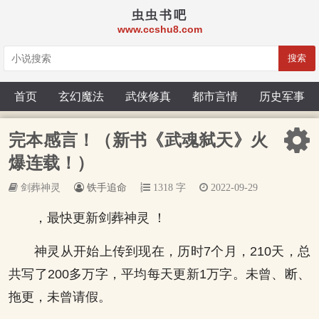
虫虫书吧
www.ccshu8.com
搜索
首页
玄幻魔法
武侠修真
都市言情
历史军事
完本感言！（新书《武魂弑天》火
爆连载！）
剑葬神灵
铁手追命
1318 字
2022-09-29
，最快更新剑葬神灵 ！
神灵从开始上传到现在，历时7个月，210天，总
共写了200多万字，平均每天更新1万字。未曾、断、
拖更，未曾请假。