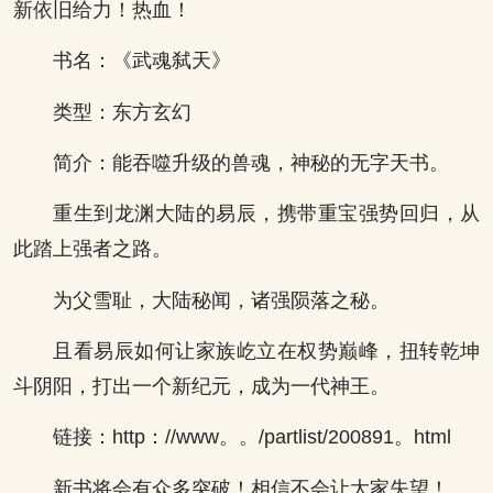
新依旧给力！热血！
书名：《武魂弑天》
类型：东方玄幻
简介：能吞噬升级的兽魂，神秘的无字天书。
重生到龙渊大陆的易辰，携带重宝强势回归，从
此踏上强者之路。
为父雪耻，大陆秘闻，诸强陨落之秘。
且看易辰如何让家族屹立在权势巅峰，扭转乾坤
斗阴阳，打出一个新纪元，成为一代神王。
链接：http：//www。。/partlist/200891。html
新书将会有众多突破！相信不会让大家失望！