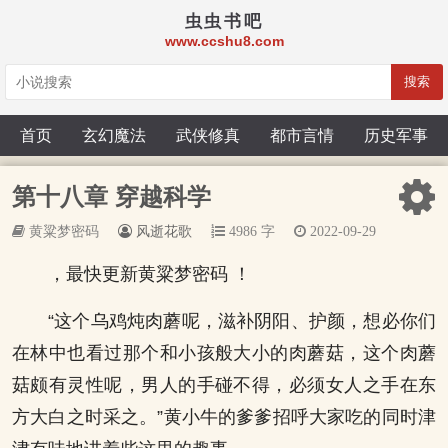
虫虫书吧
www.ccshu8.com
搜索
首页
玄幻魔法
武侠修真
都市言情
历史军事
第十八章 穿越科学
黄粱梦密码
风逝花歌
4986 字
2022-09-29
，最快更新黄粱梦密码 ！
“这个乌鸡炖肉蘑呢，滋补阴阳、护颜，想必你们
在林中也看过那个和小孩般大小的肉蘑菇，这个肉蘑
菇颇有灵性呢，男人的手碰不得，必须女人之手在东
方大白之时采之。”黄小牛的爹爹招呼大家吃的同时津