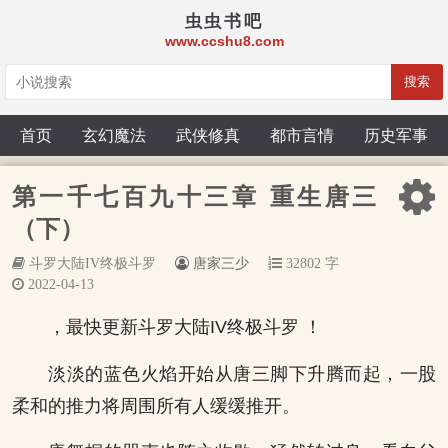
虫虫书吧
www.ccshu8.com
搜索
首页
玄幻魔法
武侠修真
都市言情
历史军事
第一千七百九十三章 重生唐三
（下）
斗罗大陆IV终极斗罗
唐家三少
32802 字
2022-04-13
，最快更新斗罗大陆IV终极斗罗 ！
淡淡的蓝色火焰开始从唐三脚下升腾而起，一股
柔和的推力将周围所有人缓缓推开。