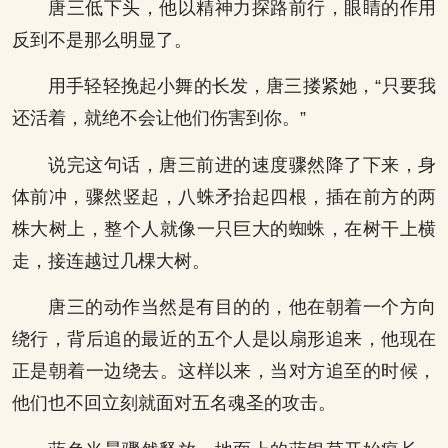
唐三低下头，他以精神力探路前行，眼睛的作用
反到不是那么明显了。
用手轻轻挽起小舞的长发，唐三搂紧她，“只要我
还活着，就绝不会让他们伤害到你。”
说完这句话，唐三前进的速度骤然降了下来，身
体前冲，骤然竖起，八蛛矛抬起四根，插在前方的两
株大树上，整个人就像一只巨大的蜘蛛，在树干上横
走，接连越过几棵大树。
唐三的动作当然是有目的的，他在朝着一个方向
绕行，背后追的最近的五个人是以扇形追来，他现在
正是朝着一边绕去。这样以来，当对方追至的时候，
他们也不回立刻就面对五名魂圣的攻击。