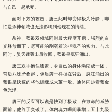
与自己一起承受。
面对下方的攻击，唐三此时却变得极为冷静，哪
怕是杀神领域也无法影响到他现在的情绪。
杀神、蓝银双领域同时最大程度开启，强烈的白
光释放而下，尽可能的削弱着这些魂圣的实力。与此
同时，昊天锤轰出后收回，蓝银皇疯狂涌出。
唐三双手抱住膝盖，令自己的身体蜷缩成一团，
背后八蛛矛叠起，像盾牌一样挡在背后。疯狂涌出的
蓝银皇快速的将他缠绕成大茧一般。通体闪烁着蓝金
色光泽。
唐三的反应可以说是快到了极致，在致命的威胁
面前，他终于突破了。体内魂力瞬间暴增，五十九级