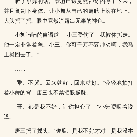
听了小舞的话。泰坦巨猿竟然神奇的停了下来，
并且匍匐下身体。让小舞从自己的肩膀上落在地上。
大头摇了摇。眼中竟然流露出无辜的神色。
小舞喃喃的自语道：“小三受伤了。我被你抓走。
他一定非常着急。小三。你可千万不要冲动啊，我马
上就回去了。”
……
“乖。不哭。回来就好，回来就好。”轻轻地拍打
着小舞的背，唐三也不禁泪眼朦胧。
“哥。都是我不好，让你担心了。”小舞哽咽着说
道。
唐三摇了摇头。“傻瓜。是我不好才对。是我没本