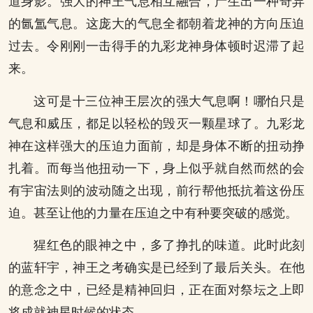
道身影。强大的神王气息相互融合，产生出一种奇异
的氤氲气息。这庞大的气息全都朝着龙神的方向压迫
过去。令刚刚一击得手的九彩龙神身体顿时迟滞了起
来。
这可是十三位神王层次的强大气息啊！哪怕只是
气息和威压，都足以轻松的毁灭一颗星球了。九彩龙
神在这样强大的压迫力面前，却是身体不断的扭动挣
扎着。而每当他扭动一下，身上似乎就自然而然的会
有宇宙法则的波动随之出现，前行帮他抵抗着这份压
迫。甚至让他的力量在压迫之中有种要突破的感觉。
猩红色的眼神之中，多了挣扎的味道。此时此刻
的蓝轩宇，神王之考确实是已经到了最后关头。在他
的意念之中，已经是精神回归，正在面对祭坛之上即
将成就神星时候的状态。