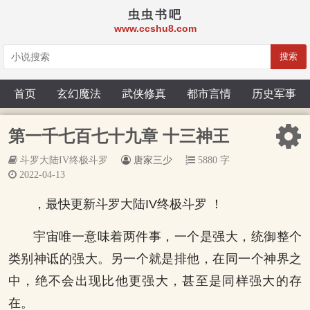
虫虫书吧
www.ccshu8.com
搜索
首页
玄幻魔法
武侠修真
都市言情
历史军事
第一千七百七十九章 十三神王
斗罗大陆IV终极斗罗
唐家三少
5880 字
2022-04-13
，最快更新斗罗大陆IV终极斗罗 ！
宇宙唯一意味着两件事，一个是强大，统御整个
类别神诋的强大。另一个就是排他，在同一个神界之
中，绝不会出现比他更强大，甚至是同样强大的存
在。