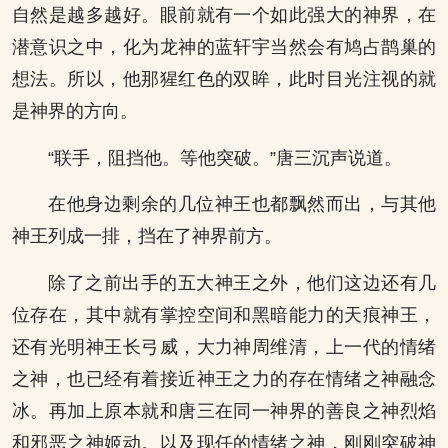
自然是越多越好。眼前就有一个如此强大的神界，在
潜意识之中，化为龙神的蓝轩宇当然会有鸠占鹊巢的
想法。所以，他那猩红色的双眸，此时目光注视的就
是神界的方向。
“联手，阻挡他。等他突破。”唐三沉声说道。
在他身边剩余的几位神王也都飘然而出，与其他
神王列成一排，挡在了神界前方。
除了之前出手的五大神王之外，他们这边还有几
位存在，其中就有掌控空间和黑暗能力的天痕神王，
还有光明神王长弓威，大力神周维清，上一代的情绪
之神，也已经有着接近神王之力的存在情绪之神融念
冰。再加上原本就和唐三在同一神界的善良之神烈焰
和邪恶之神姬动。以及现任的情绪之神，刚刚突破神