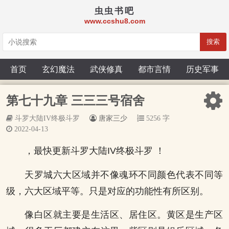
虫虫书吧
www.ccshu8.com
搜索
首页
玄幻魔法
武侠修真
都市言情
历史军事
第七十九章 三三三号宿舍
斗罗大陆IV终极斗罗
唐家三少
5256 字
2022-04-13
，最快更新斗罗大陆IV终极斗罗 ！
天罗城六大区域并不像魂环不同颜色代表不同等
级，六大区域平等。只是对应的功能性有所区别。
像白区就主要是生活区、居住区。黄区是生产区