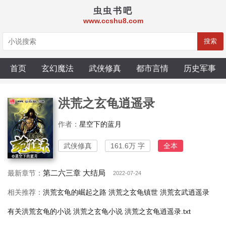
虫虫书吧
www.ccshu8.com
搜索
首页
玄幻魔法
武侠修真
都市言情
历史军事
洪荒之玄龟逍遥录
作者：
星空下的蓝月
武侠修真
161.6万 字
全本
第二六三章 大结局
最新章节：
2022-07-24
相关推荐：
洪荒玄龟的崛起之路
洪荒之玄龟镇世
洪荒玄武逍遥录
有关洪荒玄龟的小说
洪荒之玄龟小说
洪荒之玄龟逍遥录.txt