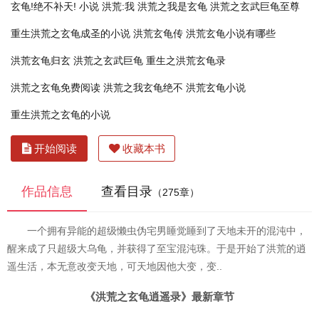
玄龟!绝不补天! 小说
洪荒:我
洪荒之我是玄龟
洪荒之玄武巨龟至尊
重生洪荒之玄龟成圣的小说
洪荒玄龟传
洪荒玄龟小说有哪些
洪荒玄龟归玄
洪荒之玄武巨龟
重生之洪荒玄龟录
洪荒之玄龟免费阅读
洪荒之我玄龟绝不
洪荒玄龟小说
重生洪荒之玄龟的小说
开始阅读
收藏本书
作品信息
查看目录
（275章）
一个拥有异能的超级懒虫伪宅男睡觉睡到了天地未开的混沌中，
醒来成了只超级大乌龟，并获得了至宝混沌珠。于是开始了洪荒的逍
遥生活，本无意改变天地，可天地因他大变，变..
《洪荒之玄龟逍遥录》最新章节