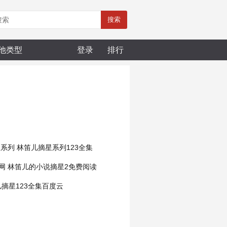
搜索
他类型
登录
排行
三系列
林笛儿摘星系列123全集
网
林笛儿的小说摘星2免费阅读
摘星123全集百度云