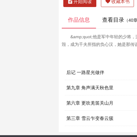
开始阅读
收藏本书
作品信息
查看目录
（40
&amp;quot;他是军中年轻的
毁，成为千夫所指的负心汉，她是那传说
后记 一路星光做伴
第九章 角声满天秋色里
第六章 更吹羌笛关山月
第三章 雪云乍变春云簇