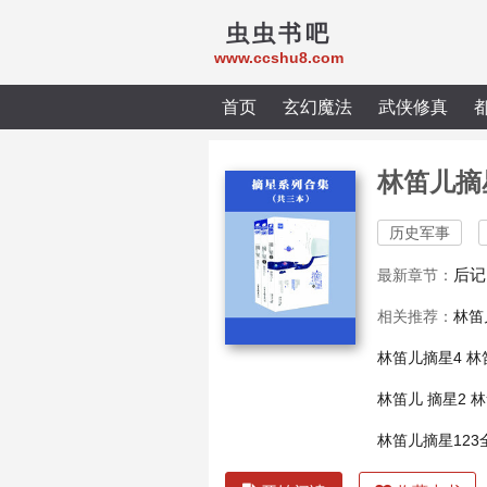
虫虫书吧
www.ccshu8.com
首页
玄幻魔法
武侠修真
林笛儿摘
历史军事
后记
最新章节：
相关推荐：
林笛
林笛儿摘星4
林
林笛儿 摘星2
林
林笛儿摘星123全