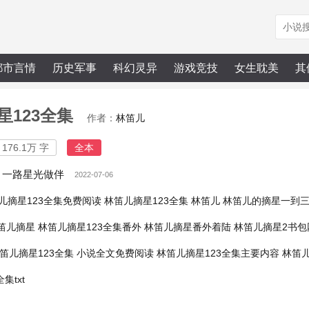
都市言情
历史军事
科幻灵异
游戏竞技
女生耽美
其
星123全集
作者：
林笛儿
176.1万 字
全本
 一路星光做伴
2022-07-06
儿摘星123全集免费阅读
林笛儿摘星123全集 林笛儿
林笛儿的摘星一到
笛儿摘星
林笛儿摘星123全集番外
林笛儿摘星番外着陆
林笛儿摘星2书包
笛儿摘星123全集 小说全文免费阅读
林笛儿摘星123全集主要内容
林笛儿
集txt