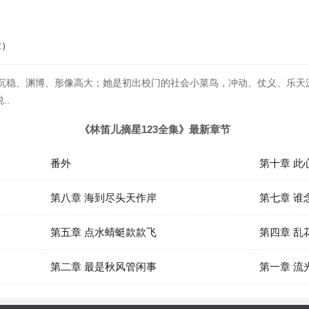
章）
少将，沉稳、渊博、形像高大；她是初出校门的社会小菜鸟，冲动、仗义、乐天
..
《林笛儿摘星123全集》最新章节
番外
第十章 此
第八章 海到尽头天作岸
第七章 谁
第五章 点水蜻蜓款款飞
第四章 乱
第二章 最是秋风管闲事
第一章 流