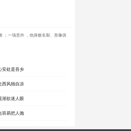
派 ；一场意外 ，他身败名裂、形像俱
心安处是吾乡
念西风独自凉
花渐欲迷人眼
光容易把人抛