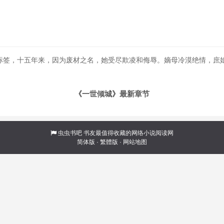
）
标签，十五年来，因为废材之名，她受尽欺凌和侮辱。嫡母冷漠绝情，庶
《一世倾城》最新章节
虫虫书吧
书友最值得收藏的网络小说阅读网
简体版
·
繁體版
·
网站地图