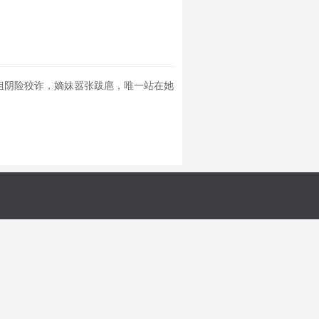
姐阴险狡诈，嫡妹嚣张跋扈，唯一站在她