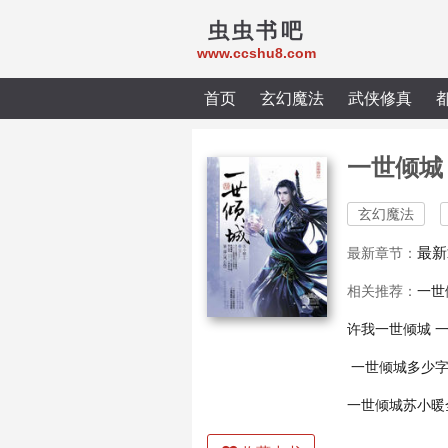
虫虫书吧
www.ccshu8.com
首页
玄幻魔法
武侠修真
一世倾城
玄幻魔法
最新
最新章节：
相关推荐：
一世
许我一世倾城
一
一世倾城多少
一世倾城苏小暖