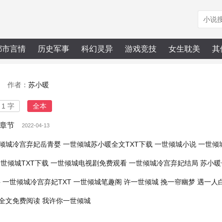
都市言情
历史军事
科幻灵异
游戏竞技
女生耽美
其
作者：
苏小暖
1 字
全本
章节
2022-04-13
倾城冷宫弃妃岳青婴
一世倾城苏小暖全文TXT下载
一世倾城小说
一世倾
世倾城TXT下载
一世倾城电视剧免费观看
一世倾城冷宫弃妃结局
苏小暖
字
一世倾城冷宫弃妃TXT
一世倾城笔趣阁
许一世倾城
挽一帘幽梦
遇一人
全文免费阅读
我许你一世倾城