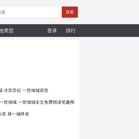
搜索
他类型
登录
排行
城:冷宫弃妃
一世倾城床垫
一世倾城
一世倾城全文免费阅读笔趣阁
白首
择一城终老