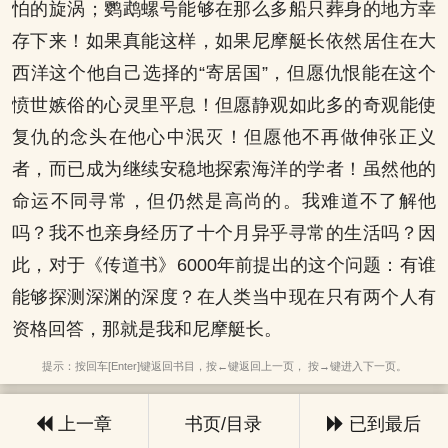
怕的旋涡；鹦鹉螺号能够在那么多船只葬身的地方幸
存下来！如果真能这样，如果尼摩艇长依然居住在大
西洋这个他自己选择的“寄居国”，但愿仇恨能在这个
愤世嫉俗的心灵里平息！但愿静观如此多的奇观能使
复仇的念头在他心中泯灭！但愿他不再做伸张正义
者，而已成为继续安稳地探索海洋的学者！虽然他的
命运不同寻常，但仍然是高尚的。我难道不了解他
吗？我不也亲身经历了十个月异乎寻常的生活吗？因
此，对于《传道书》6000年前提出的这个问题：有谁
能够探测深渊的深度？在人类当中现在只有两个人有
资格回答，那就是我和尼摩艇长。
提示：按回车[Enter]键返回书目，按←键返回上一页， 按→键进入下一页。
上一章
书页/目录
已到最后