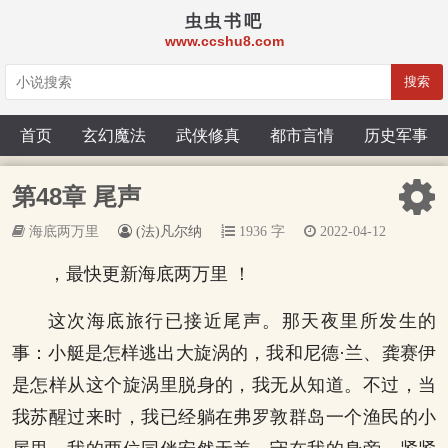
虫虫书吧
www.ccshu8.com
搜索
首页
玄幻魔法
武侠修真
都市言情
历史军事
第48章 尾声
海底两万里
(法)凡尔纳
1936 字
2022-04-12
，最快更新海底两万里 ！
这次海底旅行已接近尾声。那天夜里所发生的
事：小艇是怎样逃出大旋涡的，我和尼德·兰、龚赛伊
是怎样从这个旋涡里脱身的，我无从知道。不过，当
我苏醒过来时，我已经躺在弗罗敦群岛一个渔民的小