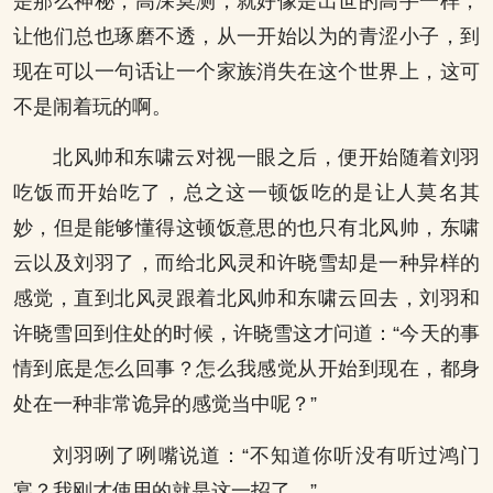
是那么神秘，高深莫测，就好像是出世的高手一样，
让他们总也琢磨不透，从一开始以为的青涩小子，到
现在可以一句话让一个家族消失在这个世界上，这可
不是闹着玩的啊。
北风帅和东啸云对视一眼之后，便开始随着刘羽
吃饭而开始吃了，总之这一顿饭吃的是让人莫名其
妙，但是能够懂得这顿饭意思的也只有北风帅，东啸
云以及刘羽了，而给北风灵和许晓雪却是一种异样的
感觉，直到北风灵跟着北风帅和东啸云回去，刘羽和
许晓雪回到住处的时候，许晓雪这才问道：“今天的事
情到底是怎么回事？怎么我感觉从开始到现在，都身
处在一种非常诡异的感觉当中呢？”
刘羽咧了咧嘴说道：“不知道你听没有听过鸿门
宴？我刚才使用的就是这一招了。”