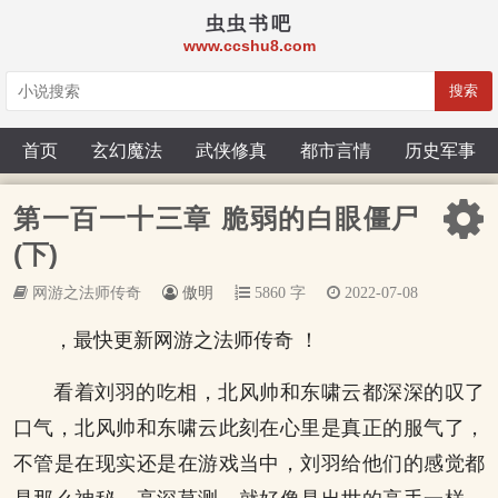
虫虫书吧
www.ccshu8.com
搜索
首页
玄幻魔法
武侠修真
都市言情
历史军事
第一百一十三章 脆弱的白眼僵尸
(下)
网游之法师传奇
傲明
5860 字
2022-07-08
，最快更新网游之法师传奇 ！
看着刘羽的吃相，北风帅和东啸云都深深的叹了
口气，北风帅和东啸云此刻在心里是真正的服气了，
不管是在现实还是在游戏当中，刘羽给他们的感觉都