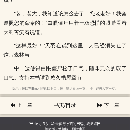
成？
“老，老大，我知道该怎么去了，您老走好！我会
遵照您的命令的！”白眼僵尸用着一双恐慌的眼睛看着
天羽苦笑着说道。
“这样最好！”天羽在说到这里，人已经消失在了
这片森林当
中，这使得白眼僵尸松了口气，随即无奈的叹了
口气。支持本书请到悠久书屋章节
提示：按回车[Enter]键返回书目，按←键返回上一页， 按→键进入下一页。
上一章
书页/目录
下一章
虫虫书吧
书友最值得收藏的网络小说阅读网
简体版
·
繁體版
·
网站地图