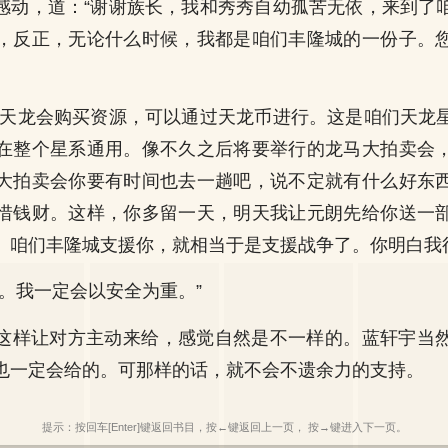
感动，道：“谢谢族长，我和秀秀自幼孤苦无依，来到了
，反正，无论什么时候，我都是咱们丰隆城的一份子。
在天龙会购买资源，可以通过天龙币进行。这是咱们天龙
在整个星系通用。像不久之后将要举行的龙马大拍卖会
大拍卖会你要有时间也去一趟吧，说不定就有什么好东
惜钱财。这样，你多留一天，明天我让元朗先给你送一
。咱们丰隆城支援你，就相当于是支援战争了。你明白我
长。我一定会以安全为重。”
这样让对方主动来给，感觉自然是不一样的。蓝轩宇当
也一定会给的。可那样的话，就不会不遗余力的支持。
提示：按回车[Enter]键返回书目，按←键返回上一页， 按→键进入下一页。