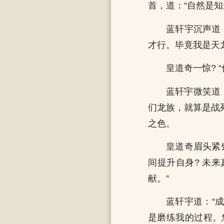
首，道：“自然是知
蓝轩宇沉声道
才行。毕竟我是天
皇道奇一惊? 
蓝轩宇微笑道
们龙族，就算是战死
之色。
皇道奇眉头紧
间提升自身? 未
献。”
蓝轩宇道：“
是磨练我的过程。