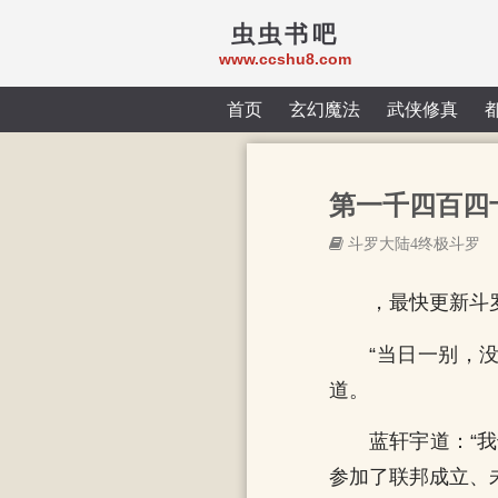
虫虫书吧
www.ccshu8.com
首页
玄幻魔法
武侠修真
第一千四百四
斗罗大陆4终极斗罗
，最快更新斗
“当日一别，
道。
蓝轩宇道：“
参加了联邦成立、