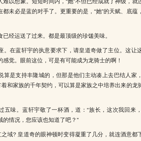
人难以想象。短短时间内，“她”不但已经成就了神级，就
在都未必是蓝的对手了。更重要的是，“她”的天赋、底蕴
食已经运送了过来。都是最顶级的珍馐美味。
座。在蓝轩宇的执意要求下，请皇道奇做了主位。这让
的感觉。眼前这位，可是有可能成为龙骑士的啊！
说算是支持丰隆城的，但那是他们主动凑上去巴结人家
”有着和家族的千年契约，可以算是家族之中培养出来的龙
过五味。蓝轩宇敬了一杯酒，道：“族长，这次我回来
域的情况，您应该也知道了吧？”
深红之域? 皇道奇的眼神顿时变得凝重了几分，就连酒意都