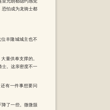
连皇元朗都隐约感觉
，恐怕成为龙骑士都
这位丰隆城城主也不
，大量供奉支撑的。
骑士。这亲密度不一
，还有一件事想要问
下降了一些。微微颔