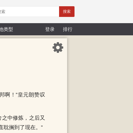
搜索
他类型
登录
排行
邦啊！”皇元朗赞叹
舍之中修炼，之后又
直耽搁到了现在。”