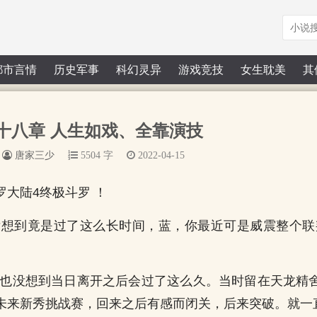
都市言情
历史军事
科幻灵异
游戏竞技
女生耽美
其
十八章 人生如戏、全靠演技
唐家三少
5504 字
2022-04-15
罗大陆4终极斗罗 ！
没想到竟是过了这么长时间，蓝，你最近可是威震整个联
我也没想到当日离开之后会过了这么久。当时留在天龙精
未来新秀挑战赛，回来之后有感而闭关，后来突破。就一