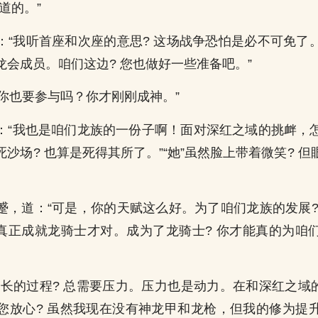
道的。”
：“我听首座和次座的意思? 这场战争恐怕是必不可免了
龙会成员。咱们这边? 您也做好一些准备吧。”
“你也要参与吗？你才刚刚成神。”
：“我也是咱们龙族的一份子啊！面对深红之域的挑衅，
沙场? 也算是死得其所了。”“她”虽然脸上带着微笑? 
蹙，道：“可是，你的天赋这么好。为了咱们龙族的发展?
来真正成就龙骑士才对。成为了龙骑士? 你才能真的为咱
成长的过程? 总需要压力。压力也是动力。在和深红之域的
您放心? 虽然我现在没有神龙甲和龙枪，但我的修为提