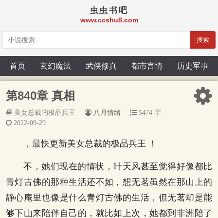
虫虫书吧
www.ccshu8.com
搜索
首页
玄幻魔法
武侠修真
都市言情
历史军事
第840章 真相
美女总裁的极品兵王
八月情绪
5474 字
2022-09-29
，最快更新美女总裁的极品兵王 ！
不，她们现在的情状，叶天风甚至觉得好像都比
青灯古佛的那种生活还不如，想无茗虽然在那山上的
静心庵里也像是什么青灯古佛的生活，但无茗却是能
够下山来陪伴自己的，就比如上次，她都到非洲陪了