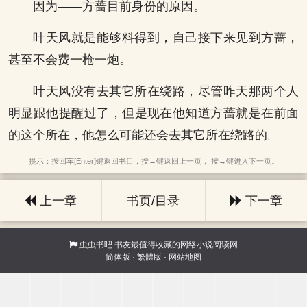
因为——方蔷目前身份的原因。
叶天风就是能够料得到，自己接下来见到方蔷，
甚至不会费一枪一炮。
叶天风没有去其它所在绕路，尽管昨天那两个人
明显跟他提醒过了，但是现在他知道方蔷就是在前面
的这个所在，他怎么可能还会去其它所在绕路的。
提示：按回车[Enter]键返回书目，按←键返回上一页， 按→键进入下一页。
上一章
书页/目录
下一章
虫虫书吧
书友最值得收藏的网络小说阅读网
简体版
·
繁體版
·
网站地图