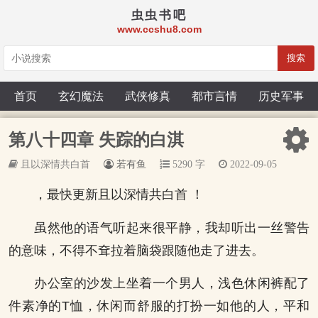
虫虫书吧
www.ccshu8.com
搜索
首页
玄幻魔法
武侠修真
都市言情
历史军事
第八十四章 失踪的白淇
且以深情共白首
若有鱼
5290 字
2022-09-05
，最快更新且以深情共白首 ！
虽然他的语气听起来很平静，我却听出一丝警告
的意味，不得不耷拉着脑袋跟随他走了进去。
办公室的沙发上坐着一个男人，浅色休闲裤配了
件素净的T恤，休闲而舒服的打扮一如他的人，平和