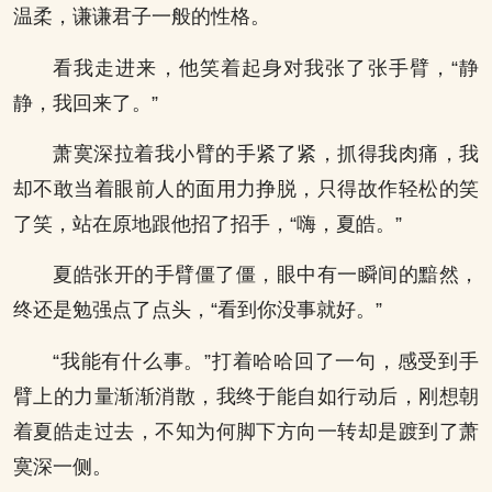
温柔，谦谦君子一般的性格。
看我走进来，他笑着起身对我张了张手臂，“静
静，我回来了。”
萧寞深拉着我小臂的手紧了紧，抓得我肉痛，我
却不敢当着眼前人的面用力挣脱，只得故作轻松的笑
了笑，站在原地跟他招了招手，“嗨，夏皓。”
夏皓张开的手臂僵了僵，眼中有一瞬间的黯然，
终还是勉强点了点头，“看到你没事就好。”
“我能有什么事。”打着哈哈回了一句，感受到手
臂上的力量渐渐消散，我终于能自如行动后，刚想朝
着夏皓走过去，不知为何脚下方向一转却是踱到了萧
寞深一侧。