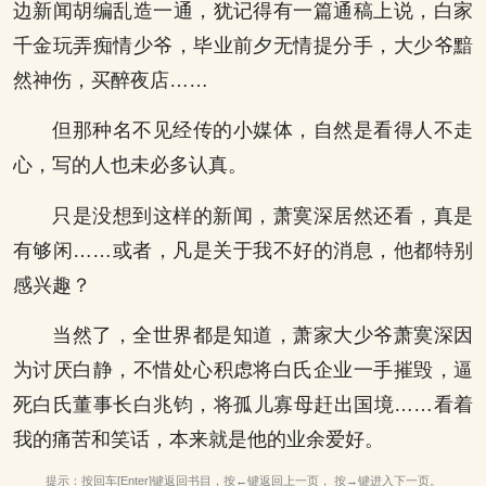
边新闻胡编乱造一通，犹记得有一篇通稿上说，白家
千金玩弄痴情少爷，毕业前夕无情提分手，大少爷黯
然神伤，买醉夜店……
但那种名不见经传的小媒体，自然是看得人不走
心，写的人也未必多认真。
只是没想到这样的新闻，萧寞深居然还看，真是
有够闲……或者，凡是关于我不好的消息，他都特别
感兴趣？
当然了，全世界都是知道，萧家大少爷萧寞深因
为讨厌白静，不惜处心积虑将白氏企业一手摧毁，逼
死白氏董事长白兆钧，将孤儿寡母赶出国境……看着
我的痛苦和笑话，本来就是他的业余爱好。
提示：按回车[Enter]键返回书目，按←键返回上一页， 按→键进入下一页。