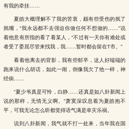
有我的牵挂……
夏皓大概理解不了我的苦衷，颇有些受伤的抿了
抿嘴，“我永远都不去强迫你做任何不想做的……”说
着他意有所指的看了看某人，“不过有一天你有难处或
者受了委屈尽管来找我，我……暂时都会留在T市。”
看着他离去的背影，我有些郁卒，这人好端端的
跑来说什么胡话，如此一闹，倒像我欠了他一样，神
经病……
“夏少爷真是可怜，白静……还真是如八卦新闻上
说的那样，无情无义啊。”萧寞深叹息着为夏皓抱不
平，可我无论怎么听都觉得语气满是幸灾乐祸。
说到八卦新闻，我气就不打一处来，当年我在国