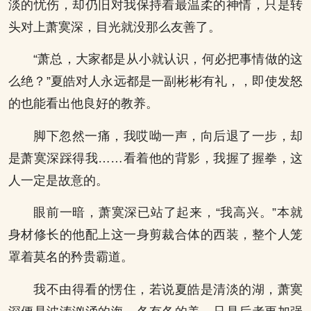
淡的忧伤，却仍旧对我保持着最温柔的神情，只是转
头对上萧寞深，目光就没那么友善了。
“萧总，大家都是从小就认识，何必把事情做的这
么绝？”夏皓对人永远都是一副彬彬有礼，，即使发怒
的也能看出他良好的教养。
脚下忽然一痛，我哎呦一声，向后退了一步，却
是萧寞深踩得我……看着他的背影，我握了握拳，这
人一定是故意的。
眼前一暗，萧寞深已站了起来，“我高兴。”本就
身材修长的他配上这一身剪裁合体的西装，整个人笼
罩着莫名的矜贵霸道。
我不由得看的愣住，若说夏皓是清淡的湖，萧寞