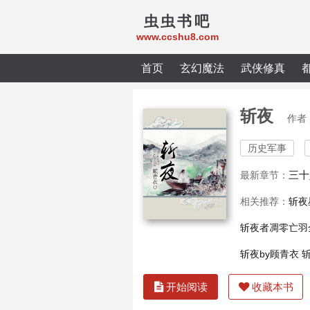
虫虫书吧
www.ccshu8.com
首页
玄幻魔法
武侠修真
斩夜
作者
历史军事
三十
最新章节：
相关推荐：
斩夜
斩夜者凋零亡羽
斩夜by顾青衣
开始阅读
收藏本书