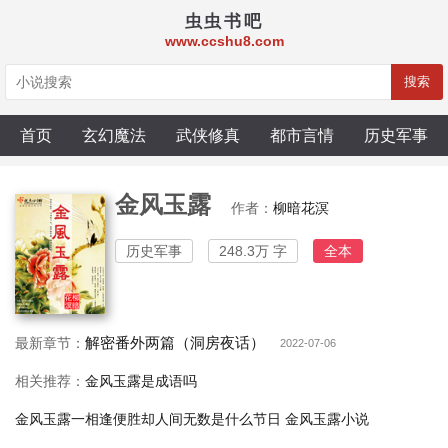
虫虫书吧
www.ccshu8.com
搜索
首页
玄幻魔法
武侠修真
都市言情
历史军事
金风玉露
作者：
柳暗花溟
历史军事
248.3万 字
全本
解密番外两篇（洞房夜话）
最新章节：
2022-07-06
相关推荐：
金风玉露是成语吗
金风玉露一相逢便胜却人间无数是什么节日
金风玉露小说