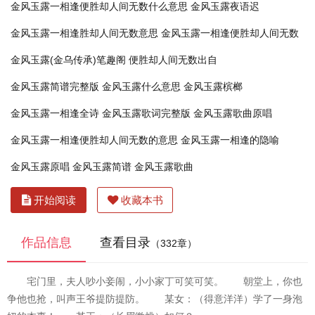
金风玉露一相逢便胜却人间无数什么意思
金风玉露夜语迟
金风玉露一相逢胜却人间无数意思
金风玉露一相逢便胜却人间无数
金风玉露(金乌传承)笔趣阁
便胜却人间无数出自
金风玉露简谱完整版
金风玉露什么意思
金风玉露槟榔
金风玉露一相逢全诗
金风玉露歌词完整版
金风玉露歌曲原唱
金风玉露一相逢便胜却人间无数的意思
金风玉露一相逢的隐喻
金风玉露原唱
金风玉露简谱
金风玉露歌曲
开始阅读
收藏本书
作品信息
查看目录
（332章）
宅门里，夫人吵小妾闹，小小家丁可笑可笑。 朝堂上，你也
争他也抢，叫声王爷提防提防。 某女：（得意洋洋）学了一身泡