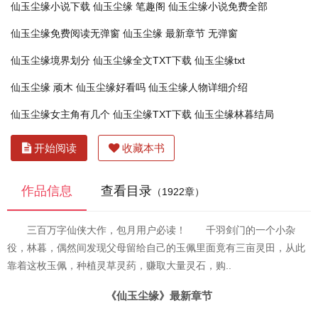
仙玉尘缘小说下载
仙玉尘缘 笔趣阁
仙玉尘缘小说免费全部
仙玉尘缘免费阅读无弹窗
仙玉尘缘 最新章节 无弹窗
仙玉尘缘境界划分
仙玉尘缘全文TXT下载
仙玉尘缘txt
仙玉尘缘 顽木
仙玉尘缘好看吗
仙玉尘缘人物详细介绍
仙玉尘缘女主角有几个
仙玉尘缘TXT下载
仙玉尘缘林暮结局
开始阅读
收藏本书
作品信息
查看目录
（1922章）
三百万字仙侠大作，包月用户必读！ 千羽剑门的一个小杂
役，林暮，偶然间发现父母留给自己的玉佩里面竟有三亩灵田，从此
靠着这枚玉佩，种植灵草灵药，赚取大量灵石，购..
《仙玉尘缘》最新章节