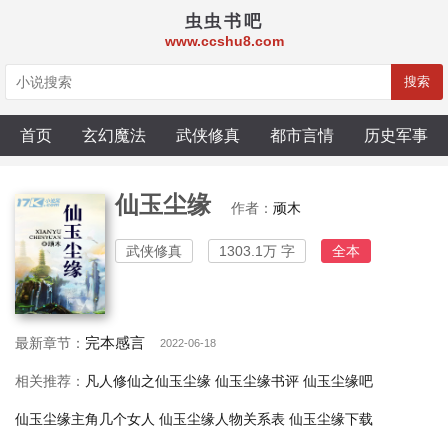
虫虫书吧
www.ccshu8.com
搜索
首页
玄幻魔法
武侠修真
都市言情
历史军事
仙玉尘缘
作者：
顽木
武侠修真
1303.1万 字
全本
完本感言
最新章节：
2022-06-18
相关推荐：
凡人修仙之仙玉尘缘
仙玉尘缘书评
仙玉尘缘吧
仙玉尘缘主角几个女人
仙玉尘缘人物关系表
仙玉尘缘下载